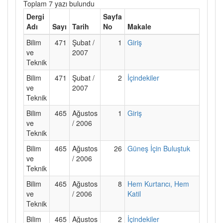
Toplam 7 yazı bulundu
Dergi
Sayfa
Adı
Sayı
Tarih
No
Makale
Bilim
471
Şubat /
1
Giriş
ve
2007
Teknik
Bilim
471
Şubat /
2
İçindekiler
ve
2007
Teknik
Bilim
465
Ağustos
1
Giriş
ve
/ 2006
Teknik
Bilim
465
Ağustos
26
Güneş İçin Buluştuk
ve
/ 2006
Teknik
Bilim
465
Ağustos
8
Hem Kurtarıcı, Hem
ve
/ 2006
Katil
Teknik
Bilim
465
Ağustos
2
İçindekiler