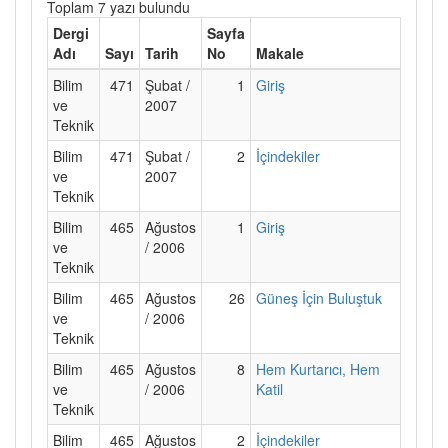
Toplam 7 yazı bulundu
Dergi
Sayfa
Adı
Sayı
Tarih
No
Makale
Bilim
471
Şubat /
1
Giriş
ve
2007
Teknik
Bilim
471
Şubat /
2
İçindekiler
ve
2007
Teknik
Bilim
465
Ağustos
1
Giriş
ve
/ 2006
Teknik
Bilim
465
Ağustos
26
Güneş İçin Buluştuk
ve
/ 2006
Teknik
Bilim
465
Ağustos
8
Hem Kurtarıcı, Hem
ve
/ 2006
Katil
Teknik
Bilim
465
Ağustos
2
İçindekiler