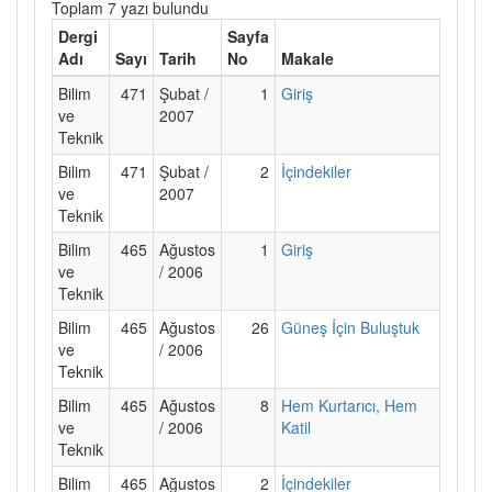
Toplam 7 yazı bulundu
Dergi
Sayfa
Adı
Sayı
Tarih
No
Makale
Bilim
471
Şubat /
1
Giriş
ve
2007
Teknik
Bilim
471
Şubat /
2
İçindekiler
ve
2007
Teknik
Bilim
465
Ağustos
1
Giriş
ve
/ 2006
Teknik
Bilim
465
Ağustos
26
Güneş İçin Buluştuk
ve
/ 2006
Teknik
Bilim
465
Ağustos
8
Hem Kurtarıcı, Hem
ve
/ 2006
Katil
Teknik
Bilim
465
Ağustos
2
İçindekiler