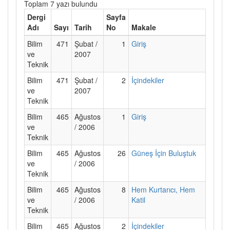
Toplam 7 yazı bulundu
Dergi
Sayfa
Adı
Sayı
Tarih
No
Makale
Bilim
471
Şubat /
1
Giriş
ve
2007
Teknik
Bilim
471
Şubat /
2
İçindekiler
ve
2007
Teknik
Bilim
465
Ağustos
1
Giriş
ve
/ 2006
Teknik
Bilim
465
Ağustos
26
Güneş İçin Buluştuk
ve
/ 2006
Teknik
Bilim
465
Ağustos
8
Hem Kurtarıcı, Hem
ve
/ 2006
Katil
Teknik
Bilim
465
Ağustos
2
İçindekiler