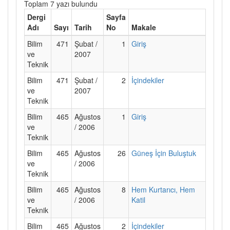
Toplam 7 yazı bulundu
Dergi
Sayfa
Adı
Sayı
Tarih
No
Makale
Bilim
471
Şubat /
1
Giriş
ve
2007
Teknik
Bilim
471
Şubat /
2
İçindekiler
ve
2007
Teknik
Bilim
465
Ağustos
1
Giriş
ve
/ 2006
Teknik
Bilim
465
Ağustos
26
Güneş İçin Buluştuk
ve
/ 2006
Teknik
Bilim
465
Ağustos
8
Hem Kurtarıcı, Hem
ve
/ 2006
Katil
Teknik
Bilim
465
Ağustos
2
İçindekiler