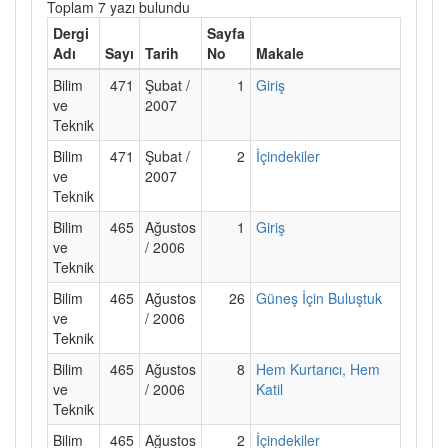
Toplam 7 yazı bulundu
Dergi
Sayfa
Adı
Sayı
Tarih
No
Makale
Bilim
471
Şubat /
1
Giriş
ve
2007
Teknik
Bilim
471
Şubat /
2
İçindekiler
ve
2007
Teknik
Bilim
465
Ağustos
1
Giriş
ve
/ 2006
Teknik
Bilim
465
Ağustos
26
Güneş İçin Buluştuk
ve
/ 2006
Teknik
Bilim
465
Ağustos
8
Hem Kurtarıcı, Hem
ve
/ 2006
Katil
Teknik
Bilim
465
Ağustos
2
İçindekiler