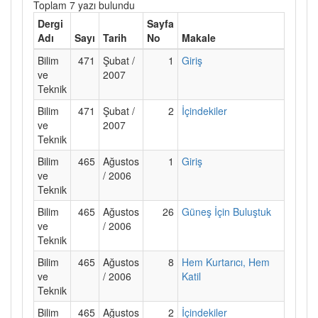
Toplam 7 yazı bulundu
Dergi
Sayfa
Adı
Sayı
Tarih
No
Makale
Bilim
471
Şubat /
1
Giriş
ve
2007
Teknik
Bilim
471
Şubat /
2
İçindekiler
ve
2007
Teknik
Bilim
465
Ağustos
1
Giriş
ve
/ 2006
Teknik
Bilim
465
Ağustos
26
Güneş İçin Buluştuk
ve
/ 2006
Teknik
Bilim
465
Ağustos
8
Hem Kurtarıcı, Hem
ve
/ 2006
Katil
Teknik
Bilim
465
Ağustos
2
İçindekiler