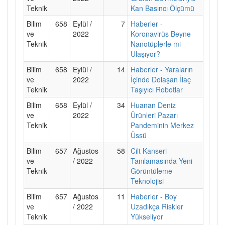
Teknik
Kan Basıncı Ölçümü
Bilim
658
Eylül /
7
Haberler -
ve
2022
Koronavirüs Beyne
Teknik
Nanotüplerle mi
Ulaşıyor?
Bilim
658
Eylül /
14
Haberler - Yaraların
ve
2022
İçinde Dolaşan İlaç
Teknik
Taşıyıcı Robotlar
Bilim
658
Eylül /
34
Huanan Deniz
ve
2022
Ürünleri Pazarı
Teknik
Pandeminin Merkez
Üssü
Bilim
657
Ağustos
58
Cilt Kanseri
ve
/ 2022
Tanılamasında Yeni
Teknik
Görüntüleme
Teknolojisi
Bilim
657
Ağustos
11
Haberler - Boy
ve
/ 2022
Uzadıkça Riskler
Teknik
Yükseliyor