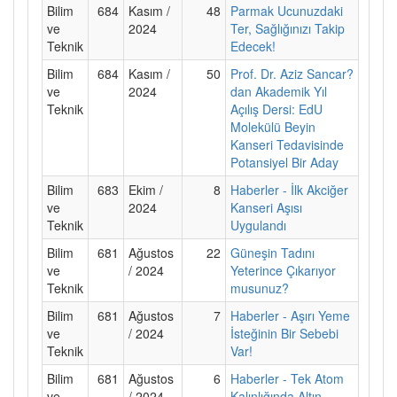
Bilim
684
Kasım /
48
Parmak Ucunuzdaki
ve
2024
Ter, Sağlığınızı Takip
Teknik
Edecek!
Bilim
684
Kasım /
50
Prof. Dr. Aziz Sancar?
ve
2024
dan Akademik Yıl
Teknik
Açılış Dersi: EdU
Molekülü Beyin
Kanseri Tedavisinde
Potansiyel Bir Aday
Bilim
683
Ekim /
8
Haberler - İlk Akciğer
ve
2024
Kanseri Aşısı
Teknik
Uygulandı
Bilim
681
Ağustos
22
Güneşin Tadını
ve
/ 2024
Yeterince Çıkarıyor
Teknik
musunuz?
Bilim
681
Ağustos
7
Haberler - Aşırı Yeme
ve
/ 2024
İsteğinin Bir Sebebi
Teknik
Var!
Bilim
681
Ağustos
6
Haberler - Tek Atom
ve
/ 2024
Kalınlığında Altın