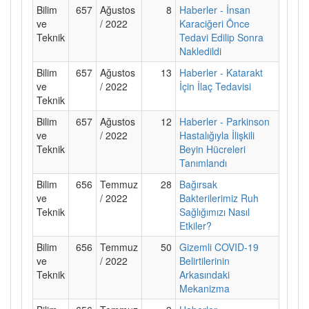
Bilim
657
Ağustos
8
Haberler - İnsan
ve
/ 2022
Karaciğeri Önce
Teknik
Tedavi Edilip Sonra
Nakledildi
Bilim
657
Ağustos
13
Haberler - Katarakt
ve
/ 2022
İçin İlaç Tedavisi
Teknik
Bilim
657
Ağustos
12
Haberler - Parkinson
ve
/ 2022
Hastalığıyla İlişkili
Teknik
Beyin Hücreleri
Tanımlandı
Bilim
656
Temmuz
28
Bağırsak
ve
/ 2022
Bakterilerimiz Ruh
Teknik
Sağlığımızı Nasıl
Etkiler?
Bilim
656
Temmuz
50
Gizemli COVID-19
ve
/ 2022
Belirtilerinin
Teknik
Arkasındaki
Mekanizma