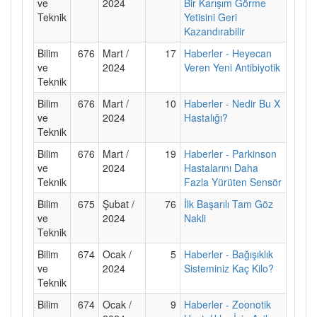
ve
2024
Bir Karışım Görme
Teknik
Yetisini Geri
Kazandırabilir
Bilim
676
Mart /
17
Haberler - Heyecan
ve
2024
Veren Yeni Antibiyotik
Teknik
Bilim
676
Mart /
10
Haberler - Nedir Bu X
ve
2024
Hastalığı?
Teknik
Bilim
676
Mart /
19
Haberler - Parkinson
ve
2024
Hastalarını Daha
Teknik
Fazla Yürüten Sensör
Bilim
675
Şubat /
76
İlk Başarılı Tam Göz
ve
2024
Nakli
Teknik
Bilim
674
Ocak /
5
Haberler - Bağışıklık
ve
2024
Sisteminiz Kaç Kilo?
Teknik
Bilim
674
Ocak /
9
Haberler - Zoonotik