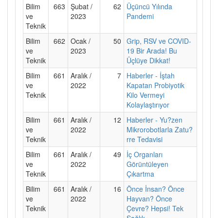
Bilim
663
Şubat /
62
Üçüncü Yılında
ve
2023
Pandemi
Teknik
Bilim
662
Ocak /
50
Grip, RSV ve COVID-
ve
2023
19 Bir Arada! Bu
Teknik
Üçlüye Dikkat!
Bilim
661
Aralık /
7
Haberler - İştah
ve
2022
Kapatan Probiyotik
Teknik
Kilo Vermeyi
Kolaylaştırıyor
Bilim
661
Aralık /
12
Haberler - Yu?zen
ve
2022
Mikrorobotlarla Zatu?
Teknik
rre Tedavisi
Bilim
661
Aralık /
49
İç Organları
ve
2022
Görüntüleyen
Teknik
Çıkartma
Bilim
661
Aralık /
16
Önce İnsan? Önce
ve
2022
Hayvan? Önce
Teknik
Çevre? Hepsi! Tek
Sağlık