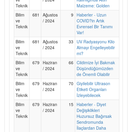
Teknik
Malzeme: Golden
Bilim
681
Ağustos
9
Haberler - Uzun
ve
/ 2024
COVID?in Artık
Teknik
Evrensel Bir Tanımı
Var!
Bilim
681
Ağustos
33
UV Radyasyonu Kilo
ve
/ 2024
Almayı Engelleyebilir
Teknik
mi?
Bilim
679
Haziran
66
Cildimize İyi Bakmak
ve
/ 2024
Düşündüğümüzden
Teknik
de Önemli Olabilir
Bilim
679
Haziran
70
Giyilebilir Ultrason
ve
/ 2024
Etiketi Organları
Teknik
İzleyebilecek
Bilim
679
Haziran
15
Haberler - Diyet
ve
/ 2024
Değişiklikleri
Teknik
Huzursuz Bağırsak
Sendromunda
İlaçlardan Daha