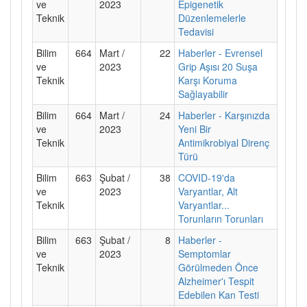
ve
2023
Epigenetik
Teknik
Düzenlemelerle
Tedavisi
Bilim
664
Mart /
22
Haberler - Evrensel
ve
2023
Grip Aşısı 20 Suşa
Teknik
Karşı Koruma
Sağlayabilir
Bilim
664
Mart /
24
Haberler - Karşınızda
ve
2023
Yeni Bir
Teknik
Antimikrobiyal Direnç
Türü
Bilim
663
Şubat /
38
COVID-19'da
ve
2023
Varyantlar, Alt
Teknik
Varyantlar...
Torunların Torunları
Bilim
663
Şubat /
8
Haberler -
ve
2023
Semptomlar
Teknik
Görülmeden Önce
Alzheimer'ı Tespit
Edebilen Kan Testi