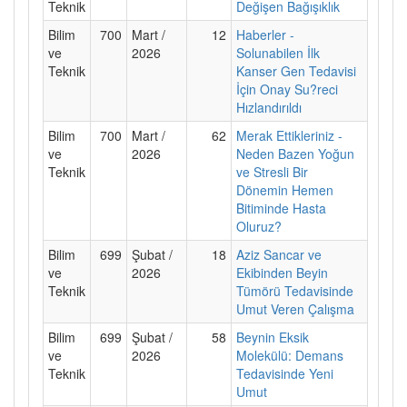
Teknik
Değişen Bağışıklık
Bilim
700
Mart /
12
Haberler -
ve
2026
Solunabilen İlk
Teknik
Kanser Gen Tedavisi
İçin Onay Su?reci
Hızlandırıldı
Bilim
700
Mart /
62
Merak Ettikleriniz -
ve
2026
Neden Bazen Yoğun
Teknik
ve Stresli Bir
Dönemin Hemen
Bitiminde Hasta
Oluruz?
Bilim
699
Şubat /
18
Aziz Sancar ve
ve
2026
Ekibinden Beyin
Teknik
Tümörü Tedavisinde
Umut Veren Çalışma
Bilim
699
Şubat /
58
Beynin Eksik
ve
2026
Molekülü: Demans
Teknik
Tedavisinde Yeni
Umut