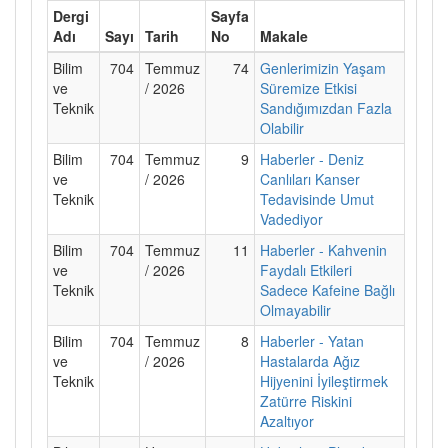
Dergi
Sayfa
Adı
Sayı
Tarih
No
Makale
Bilim
704
Temmuz
74
Genlerimizin Yaşam
ve
/ 2026
Süremize Etkisi
Teknik
Sandığımızdan Fazla
Olabilir
Bilim
704
Temmuz
9
Haberler - Deniz
ve
/ 2026
Canlıları Kanser
Teknik
Tedavisinde Umut
Vadediyor
Bilim
704
Temmuz
11
Haberler - Kahvenin
ve
/ 2026
Faydalı Etkileri
Teknik
Sadece Kafeine Bağlı
Olmayabilir
Bilim
704
Temmuz
8
Haberler - Yatan
ve
/ 2026
Hastalarda Ağız
Teknik
Hijyenini İyileştirmek
Zatürre Riskini
Azaltıyor