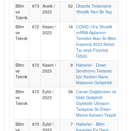
Bilim
673
Aralık /
52
Obezite Tedavisine
ve
2023
Yönelik Yeni Bir İlaç
Teknik
Bilim
672
Kasım /
14
COVID-19'a Yönelik
ve
2023
mRNA Aşılarının
Teknik
Temelini Atan İki Bilim
İnsanına 2023 Nobel
Tıp veya Fizyoloji
Ödülü
Bilim
672
Kasım /
9
Haberler - Down
ve
2023
Sendromu Tedavisi
Teknik
İçin Karbon Nano
Malzeme Geliştirildi
Bilim
670
Eylül /
36
Canan Dağdeviren ve
ve
2023
Ekibi Geliştirdi:
Teknik
Giyilebilir Ultrason
Tarayıcısı İle Erken
Meme Kanseri Tespiti
Bilim
670
Eylül /
7
Haberler - Bilim
ve
2023
İnsanları En Genç