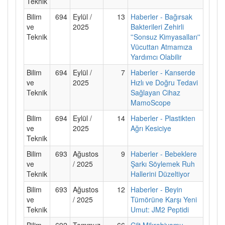
Teknik
Bilim
694
Eylül /
13
Haberler - Bağırsak
ve
2025
Bakterileri Zehirli
Teknik
''Sonsuz Kimyasalları''
Vücuttan Atmamıza
Yardımcı Olabilir
Bilim
694
Eylül /
7
Haberler - Kanserde
ve
2025
Hızlı ve Doğru Tedavi
Teknik
Sağlayan Cihaz
MamoScope
Bilim
694
Eylül /
14
Haberler - Plastikten
ve
2025
Ağrı Kesiciye
Teknik
Bilim
693
Ağustos
9
Haberler - Bebeklere
ve
/ 2025
Şarkı Söylemek Ruh
Teknik
Hallerini Düzeltiyor
Bilim
693
Ağustos
12
Haberler - Beyin
ve
/ 2025
Tümörüne Karşı Yeni
Teknik
Umut: JM2 Peptidi
Bilim
692
Temmuz
66
Cilt Mikrobiyomu