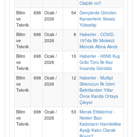
Olabilir mi?
Bilim
698
Ocak /
54
Gençlerde Görülen
ve
2026
Kanserlerin Sessiz
Teknik
Yükselişi
Bilim
698
Ocak /
8
Haberler - COVID-
ve
2026
19?da Bir Molekül
Teknik
Mercek Altına Alındı
Bilim
698
Ocak /
10
Haberler - H5N5 Kuş
ve
2026
Gribi Türü İlk Kez
Teknik
İnsanda Görüldü
Bilim
698
Ocak /
12
Haberler - Multipl
ve
2026
Sklerozun İlk İzleri
Teknik
Belirtilerden Yıllar
Önce Kanda Ortaya
Çıkıyor
Bilim
698
Ocak /
53
Merak Ettikleriniz -
ve
2026
Neden Bazı
Teknik
Kadınların Hamilelikte
Ayağı Kalıcı Olarak
Büyür?