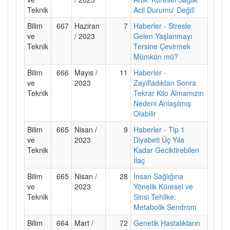
Teknik
Acil Durumu' Değil!
Bilim
667
Haziran
7
Haberler - Stresle
ve
/ 2023
Gelen Yaşlanmayı
Teknik
Tersine Çevirmek
Mümkün mü?
Bilim
666
Mayıs /
11
Haberler -
ve
2023
Zayıfladıktan Sonra
Teknik
Tekrar Kilo Almamızın
Nedeni Anlaşılmış
Olabilir
Bilim
665
Nisan /
9
Haberler - Tip 1
ve
2023
Diyabeti Üç Yıla
Teknik
Kadar Geciktirebilen
İlaç
Bilim
665
Nisan /
28
İnsan Sağlığına
ve
2023
Yönelik Küresel ve
Teknik
Sinsi Tehlike:
Metabolik Sendrom
Bilim
664
Mart /
72
Genetik Hastalıkların