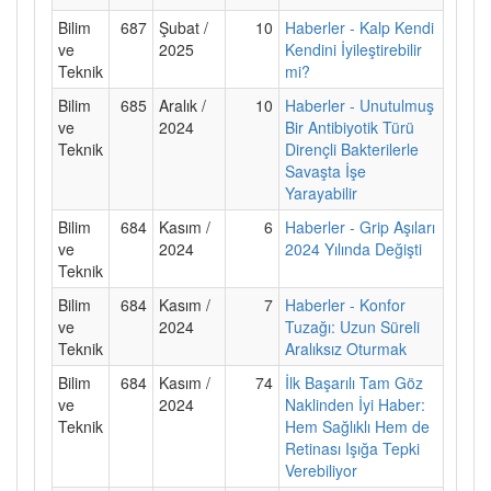
Bilim
687
Şubat /
10
Haberler - Kalp Kendi
ve
2025
Kendini İyileştirebilir
Teknik
mi?
Bilim
685
Aralık /
10
Haberler - Unutulmuş
ve
2024
Bir Antibiyotik Türü
Teknik
Dirençli Bakterilerle
Savaşta İşe
Yarayabilir
Bilim
684
Kasım /
6
Haberler - Grip Aşıları
ve
2024
2024 Yılında Değişti
Teknik
Bilim
684
Kasım /
7
Haberler - Konfor
ve
2024
Tuzağı: Uzun Süreli
Teknik
Aralıksız Oturmak
Bilim
684
Kasım /
74
İlk Başarılı Tam Göz
ve
2024
Naklinden İyi Haber:
Teknik
Hem Sağlıklı Hem de
Retinası Işığa Tepki
Verebiliyor