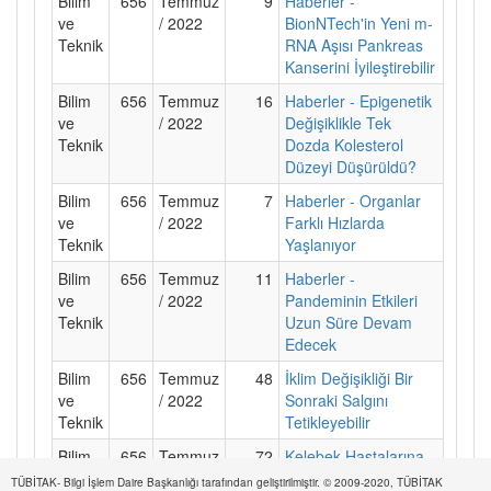
Bilim
656
Temmuz
9
Haberler -
ve
/ 2022
BionNTech'in Yeni m-
Teknik
RNA Aşısı Pankreas
Kanserini İyileştirebilir
Bilim
656
Temmuz
16
Haberler - Epigenetik
ve
/ 2022
Değişiklikle Tek
Teknik
Dozda Kolesterol
Düzeyi Düşürüldü?
Bilim
656
Temmuz
7
Haberler - Organlar
ve
/ 2022
Farklı Hızlarda
Teknik
Yaşlanıyor
Bilim
656
Temmuz
11
Haberler -
ve
/ 2022
Pandeminin Etkileri
Teknik
Uzun Süre Devam
Edecek
Bilim
656
Temmuz
48
İklim Değişikliği Bir
ve
/ 2022
Sonraki Salgını
Teknik
Tetikleyebilir
Bilim
656
Temmuz
72
Kelebek Hastalarına
ve
/ 2022
Umut
TÜBİTAK- Bilgi İşlem Daire Başkanlığı tarafından geliştirilmiştir. © 2009-2020, TÜBİTAK