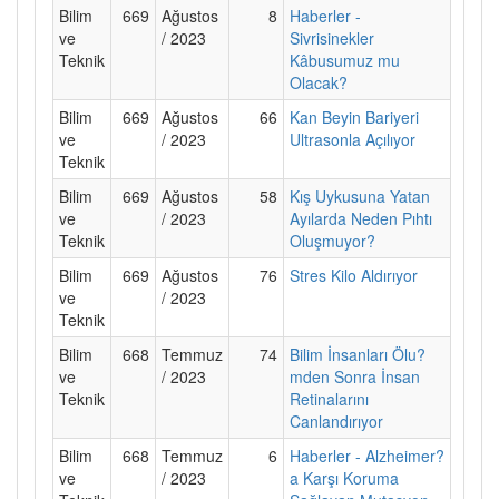
Bilim
669
Ağustos
8
Haberler -
ve
/ 2023
Sivrisinekler
Teknik
Kâbusumuz mu
Olacak?
Bilim
669
Ağustos
66
Kan Beyin Bariyeri
ve
/ 2023
Ultrasonla Açılıyor
Teknik
Bilim
669
Ağustos
58
Kış Uykusuna Yatan
ve
/ 2023
Ayılarda Neden Pıhtı
Teknik
Oluşmuyor?
Bilim
669
Ağustos
76
Stres Kilo Aldırıyor
ve
/ 2023
Teknik
Bilim
668
Temmuz
74
Bilim İnsanları Ölu?
ve
/ 2023
mden Sonra İnsan
Teknik
Retinalarını
Canlandırıyor
Bilim
668
Temmuz
6
Haberler - Alzheimer?
ve
/ 2023
a Karşı Koruma