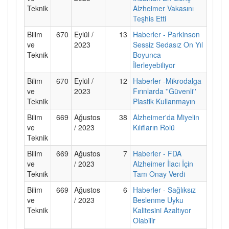
Teknik
Alzheimer Vakasını
Teşhis Etti
Bilim
670
Eylül /
13
Haberler - Parkinson
ve
2023
Sessiz Sedasız On Yıl
Teknik
Boyunca
İlerleyebiliyor
Bilim
670
Eylül /
12
Haberler -Mikrodalga
ve
2023
Fırınlarda ''Güvenli''
Teknik
Plastik Kullanmayın
Bilim
669
Ağustos
38
Alzheimer'da Miyelin
ve
/ 2023
Kılıfların Rolü
Teknik
Bilim
669
Ağustos
7
Haberler - FDA
ve
/ 2023
Alzheimer İlacı İçin
Teknik
Tam Onay Verdi
Bilim
669
Ağustos
6
Haberler - Sağlıksız
ve
/ 2023
Beslenme Uyku
Teknik
Kalitesini Azaltıyor
Olabilir