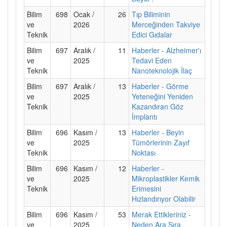
Bilim
698
Ocak /
26
Tıp Biliminin
ve
2026
Merceğinden Takviye
Teknik
Edici Gıdalar
Bilim
697
Aralık /
11
Haberler - Alzheimer'ı
ve
2025
Tedavi Eden
Teknik
Nanoteknolojik İlaç
Bilim
697
Aralık /
13
Haberler - Görme
ve
2025
Yeteneğini Yeniden
Teknik
Kazandıran Göz
İmplantı
Bilim
696
Kasım /
13
Haberler - Beyin
ve
2025
Tümörlerinin Zayıf
Teknik
Noktası
Bilim
696
Kasım /
12
Haberler -
ve
2025
Mikroplastikler Kemik
Teknik
Erimesini
Hızlandırıyor Olabilir
Bilim
696
Kasım /
53
Merak Ettikleriniz -
ve
2025
Neden Ara Sıra