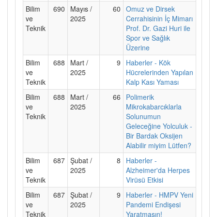
Bilim
690
Mayıs /
60
Omuz ve Dirsek
ve
2025
Cerrahisinin İç Mimarı
Teknik
Prof. Dr. Gazi Huri ile
Spor ve Sağlık
Üzerine
Bilim
688
Mart /
9
Haberler - Kök
ve
2025
Hücrelerinden Yapılan
Teknik
Kalp Kası Yaması
Bilim
688
Mart /
66
Polimerik
ve
2025
Mikrokabarcıklarla
Teknik
Solunumun
Geleceğine Yolculuk -
Bir Bardak Oksijen
Alabilir miyim Lütfen?
Bilim
687
Şubat /
8
Haberler -
ve
2025
Alzheimer'da Herpes
Teknik
Virüsü Etkisi
Bilim
687
Şubat /
9
Haberler - HMPV Yeni
ve
2025
Pandemi Endişesi
Teknik
Yaratmasın!