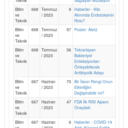
Teknik
Sağlayan Mutasyon
Bilim
668
Temmuz
9
Haberler - Kilo
ve
/ 2023
Alımında Endotoksinin
Teknik
Rolu?
Bilim
668
Temmuz
97
Poster: Alerji
ve
/ 2023
Teknik
Bilim
668
Temmuz
56
Tekrarlayan
ve
/ 2023
Bakteriyel
Teknik
Enfeksiyonları
Önleyebilecek
Antibiyotik Adayı
Bilim
667
Haziran
70
Bir İlacın Rengi Onun
ve
/ 2023
Etkinliğini
Teknik
Değiştirebilir mi?
Bilim
667
Haziran
47
FDA İlk RSV Aşısını
ve
/ 2023
Onayladı
Teknik
Bilim
667
Haziran
6
Haberler - COVID-19
ve
/ 2023
Artık 'Küresel Sağlık