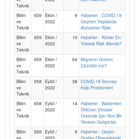
Teknik
Bilim
659
Ekim /
9
Haberler - COVID-19
ve
2022
Geçiren Yaşlılarda
Teknik
Alzheimer Riski
Bilim
659
Ekim /
10
Haberler - Kimler En
ve
2022
Yüksek Risk Altında?
Teknik
Bilim
659
Ekim /
64
Migrenin Gizemi
ve
2022
Çözüldü mü?
Teknik
Bilim
658
Eylül /
38
COVID-19 Sonrası
ve
2022
Kalp Problemleri
Teknik
Bilim
658
Eylül /
14
Haberler - Bakterileri
ve
2022
Öldüren Virüsler
Teknik
Üretmek İçin Yeni Bir
Yöntem Geliştirildi
Bilim
658
Eylül /
9
Haberler - Geçici
ve
2022
Grafen Dövmeleriyle