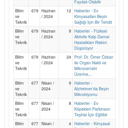
Faydalı Olabilir
Bilim
679
Haziran
12
Haberler - Ev
ve
/ 2024
Kimyasalları Beyin
Teknik
Sağlığı İçin Bir Tehdit
Bilim
679
Haziran
9
Haberler - Fiziksel
ve
/ 2024
Aktivite Kalp Damar
Teknik
Hastalıkları Riskini
Düşürüyor
Bilim
679
Haziran
24
Prof. Dr. Ömer Özkan
ve
/ 2024
ile Organ Nakli ve
Teknik
Mikrocerrahi
Üzerine...
Bilim
677
Nisan /
9
Haberler -
ve
2024
Alzheimer'da Beyin
Teknik
Mikrobiyomu
Bilim
677
Nisan /
8
Haberler - Ev
ve
2024
Köpekleri Parkinson
Teknik
Teşhisi İçin Eğitildi
Bilim
677
Nisan /
4
Haberler - Kimyasal