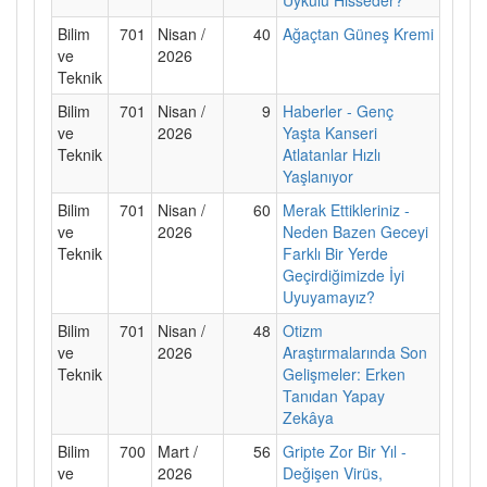
Bilim
701
Nisan /
40
Ağaçtan Güneş Kremi
ve
2026
Teknik
Bilim
701
Nisan /
9
Haberler - Genç
ve
2026
Yaşta Kanseri
Teknik
Atlatanlar Hızlı
Yaşlanıyor
Bilim
701
Nisan /
60
Merak Ettikleriniz -
ve
2026
Neden Bazen Geceyi
Teknik
Farklı Bir Yerde
Geçirdiğimizde İyi
Uyuyamayız?
Bilim
701
Nisan /
48
Otizm
ve
2026
Araştırmalarında Son
Teknik
Gelişmeler: Erken
Tanıdan Yapay
Zekâya
Bilim
700
Mart /
56
Gripte Zor Bir Yıl -
ve
2026
Değişen Virüs,