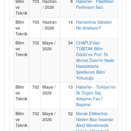
Bilim
703
Haziran
8
Haberler - Plastikten
ve
/ 2026
Parkinson İlacı
Teknik
Bilim
703
Haziran
14
Hantavirüs Vakaları
ve
/ 2026
Ne Anlatıyor?
Teknik
Bilim
702
Mayıs /
54
CHAPLE'dan
ve
2026
TÜBİTAK Bilim
Teknik
Ödülü'ne Prof. Dr.
Ahmet Özen'in Nadir
Hastalıklarla
Şekillenen Bilim
Yolculuğu
Bilim
702
Mayıs /
13
Haberler - Türkiye'nin
ve
2026
İlk Özgün İlaç
Teknik
Adayının Faz I
Başarısı
Bilim
702
Mayıs /
52
Merak Ettikleriniz -
ve
2026
Neden Bazı İnsanlar
Teknik
Alerji Mevsiminde
Uykulu Hisseder?