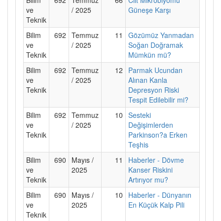
ve
/ 2025
Güneşe Karşı
Teknik
Bilim
692
Temmuz
11
Gözümüz Yanmadan
ve
/ 2025
Soğan Doğramak
Teknik
Mümkün mü?
Bilim
692
Temmuz
12
Parmak Ucundan
ve
/ 2025
Alınan Kanla
Teknik
Depresyon Riski
Tespit Edilebilir mi?
Bilim
692
Temmuz
10
Sesteki
ve
/ 2025
Değişimlerden
Teknik
Parkinson?a Erken
Teşhis
Bilim
690
Mayıs /
11
Haberler - Dövme
ve
2025
Kanser Riskini
Teknik
Artırıyor mu?
Bilim
690
Mayıs /
10
Haberler - Dünyanın
ve
2025
En Küçük Kalp Pili
Teknik