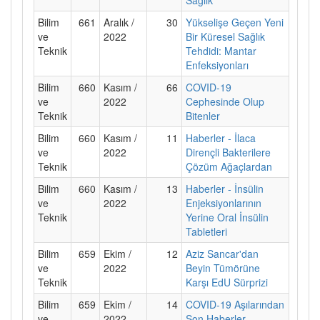
Bilim
661
Aralık /
30
Yükselişe Geçen Yeni
ve
2022
Bir Küresel Sağlık
Teknik
Tehdidi: Mantar
Enfeksiyonları
Bilim
660
Kasım /
66
COVID-19
ve
2022
Cephesinde Olup
Teknik
Bitenler
Bilim
660
Kasım /
11
Haberler - İlaca
ve
2022
Dirençli Bakterilere
Teknik
Çözüm Ağaçlardan
Bilim
660
Kasım /
13
Haberler - İnsülin
ve
2022
Enjeksiyonlarının
Teknik
Yerine Oral İnsülin
Tabletleri
Bilim
659
Ekim /
12
Aziz Sancar'dan
ve
2022
Beyin Tümörüne
Teknik
Karşı EdU Sürprizi
Bilim
659
Ekim /
14
COVID-19 Aşılarından
ve
2022
Son Haberler