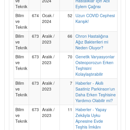
ve
2024
Hastalıklar İçin Acil
Teknik
Eylem Çağrısı
Bilim
674
Ocak /
52
Uzun COVID Cephesi
ve
2024
Karışık!
Teknik
Bilim
673
Aralık /
66
Chron Hastalığına
ve
2023
Ağız Bakterileri mi
Teknik
Neden Oluyor?
Bilim
673
Aralık /
70
Genetik Varyasyonlar
ve
2023
Osteoporozun Erken
Teknik
Teşhisini
Kolaylaştırabilir
Bilim
673
Aralık /
7
Haberler - Akıllı
ve
2023
Saatiniz Parkinson'un
Teknik
Daha Erken Teşhisine
Yardımcı Olabilir mi?
Bilim
673
Aralık /
11
Haberler - Yapay
ve
2023
Zekâyla Uyku
Teknik
Apnesine Evde
Teşhis İmkânı