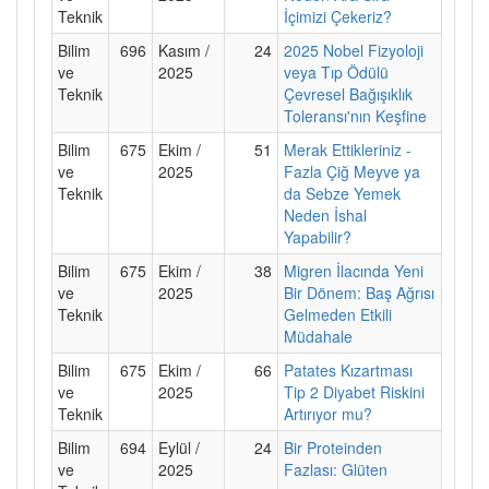
Teknik
İçimizi Çekeriz?
Bilim
696
Kasım /
24
2025 Nobel Fizyoloji
ve
2025
veya Tıp Ödülü
Teknik
Çevresel Bağışıklık
Toleransı'nın Keşfine
Bilim
675
Ekim /
51
Merak Ettikleriniz -
ve
2025
Fazla Çiğ Meyve ya
Teknik
da Sebze Yemek
Neden İshal
Yapabilir?
Bilim
675
Ekim /
38
Migren İlacında Yeni
ve
2025
Bir Dönem: Baş Ağrısı
Teknik
Gelmeden Etkili
Müdahale
Bilim
675
Ekim /
66
Patates Kızartması
ve
2025
Tip 2 Diyabet Riskini
Teknik
Artırıyor mu?
Bilim
694
Eylül /
24
Bir Proteinden
ve
2025
Fazlası: Glüten