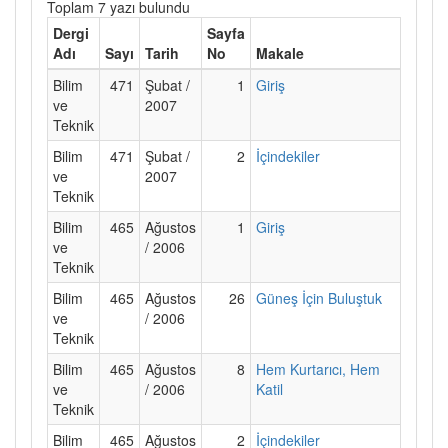
Toplam 7 yazı bulundu
Dergi
Sayfa
Adı
Sayı
Tarih
No
Makale
Bilim
471
Şubat /
1
Giriş
ve
2007
Teknik
Bilim
471
Şubat /
2
İçindekiler
ve
2007
Teknik
Bilim
465
Ağustos
1
Giriş
ve
/ 2006
Teknik
Bilim
465
Ağustos
26
Güneş İçin Buluştuk
ve
/ 2006
Teknik
Bilim
465
Ağustos
8
Hem Kurtarıcı, Hem
ve
/ 2006
Katil
Teknik
Bilim
465
Ağustos
2
İçindekiler