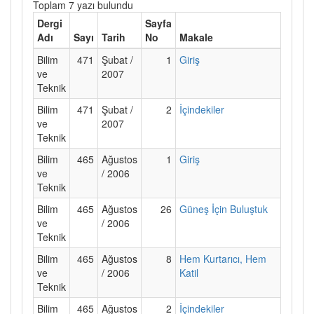
Toplam 7 yazı bulundu
Dergi
Sayfa
Adı
Sayı
Tarih
No
Makale
Bilim
471
Şubat /
1
Giriş
ve
2007
Teknik
Bilim
471
Şubat /
2
İçindekiler
ve
2007
Teknik
Bilim
465
Ağustos
1
Giriş
ve
/ 2006
Teknik
Bilim
465
Ağustos
26
Güneş İçin Buluştuk
ve
/ 2006
Teknik
Bilim
465
Ağustos
8
Hem Kurtarıcı, Hem
ve
/ 2006
Katil
Teknik
Bilim
465
Ağustos
2
İçindekiler