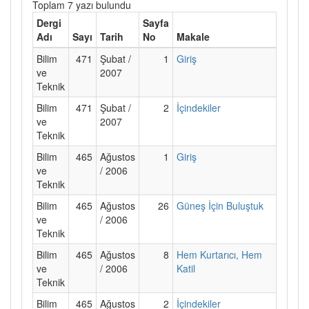
Toplam 7 yazı bulundu
Dergi
Sayfa
Adı
Sayı
Tarih
No
Makale
Bilim
471
Şubat /
1
Giriş
ve
2007
Teknik
Bilim
471
Şubat /
2
İçindekiler
ve
2007
Teknik
Bilim
465
Ağustos
1
Giriş
ve
/ 2006
Teknik
Bilim
465
Ağustos
26
Güneş İçin Buluştuk
ve
/ 2006
Teknik
Bilim
465
Ağustos
8
Hem Kurtarıcı, Hem
ve
/ 2006
Katil
Teknik
Bilim
465
Ağustos
2
İçindekiler