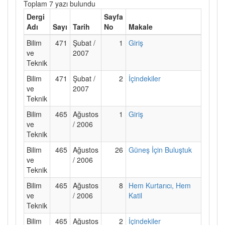
Toplam 7 yazı bulundu
Dergi
Sayfa
Adı
Sayı
Tarih
No
Makale
Bilim
471
Şubat /
1
Giriş
ve
2007
Teknik
Bilim
471
Şubat /
2
İçindekiler
ve
2007
Teknik
Bilim
465
Ağustos
1
Giriş
ve
/ 2006
Teknik
Bilim
465
Ağustos
26
Güneş İçin Buluştuk
ve
/ 2006
Teknik
Bilim
465
Ağustos
8
Hem Kurtarıcı, Hem
ve
/ 2006
Katil
Teknik
Bilim
465
Ağustos
2
İçindekiler