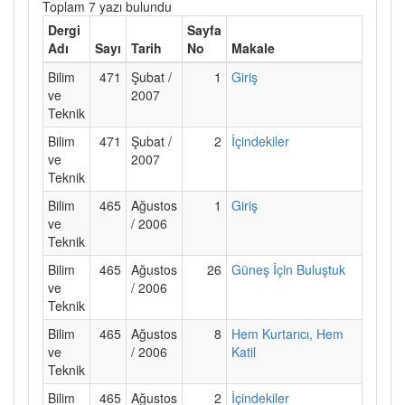
Toplam 7 yazı bulundu
Dergi
Sayfa
Adı
Sayı
Tarih
No
Makale
Bilim
471
Şubat /
1
Giriş
ve
2007
Teknik
Bilim
471
Şubat /
2
İçindekiler
ve
2007
Teknik
Bilim
465
Ağustos
1
Giriş
ve
/ 2006
Teknik
Bilim
465
Ağustos
26
Güneş İçin Buluştuk
ve
/ 2006
Teknik
Bilim
465
Ağustos
8
Hem Kurtarıcı, Hem
ve
/ 2006
Katil
Teknik
Bilim
465
Ağustos
2
İçindekiler