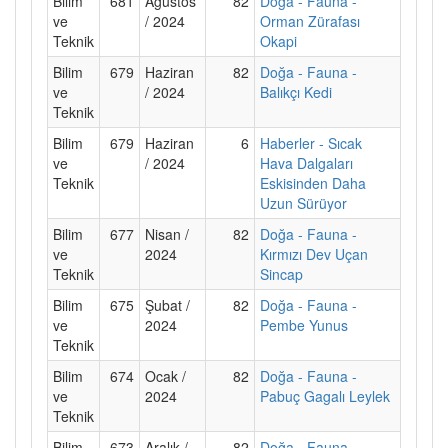
Bilim
681
Ağustos
82
Doğa - Fauna -
ve
/ 2024
Orman Zürafası
Teknik
Okapi
Bilim
679
Haziran
82
Doğa - Fauna -
ve
/ 2024
Balıkçı Kedi
Teknik
Bilim
679
Haziran
6
Haberler - Sıcak
ve
/ 2024
Hava Dalgaları
Teknik
Eskisinden Daha
Uzun Sürüyor
Bilim
677
Nisan /
82
Doğa - Fauna -
ve
2024
Kırmızı Dev Uçan
Teknik
Sincap
Bilim
675
Şubat /
82
Doğa - Fauna -
ve
2024
Pembe Yunus
Teknik
Bilim
674
Ocak /
82
Doğa - Fauna -
ve
2024
Pabuç Gagalı Leylek
Teknik
Bilim
673
Aralık /
82
Doğa - Fauna -