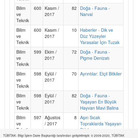
Bilim
600
Kasım /
82
Doğa - Fauna -
ve
2017
Narval
Teknik
Bilim
600
Kasım /
10
Haberler - Dik ve
ve
2017
Düz Yüzeyler
Teknik
Yarasalar İçin Tuzak
Bilim
599
Ekim /
72
Doğa - Fauna -
ve
2017
Pigme Denizatı
Teknik
Bilim
598
Eylül /
70
Ayrıntılar: Etçil Bitkiler
ve
2017
Teknik
Bilim
598
Eylül /
82
Doğa - Fauna -
ve
2017
Yaşayan En Büyük
Teknik
Hayvan Mavi Balina
Bilim
597
Ağustos
8
Aşırı Sıcak
ve
/ 2017
Topraklarda Yaşayan
Teknik
Bitkiler
TÜBİTAK- Bilgi İşlem Daire Başkanlığı tarafından geliştirilmiştir. © 2009-2020, TÜBİTAK