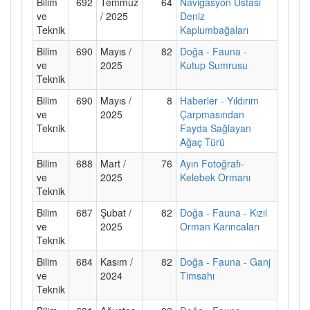
Bilim
692
Temmuz
64
Navigasyon Ustası
ve
/ 2025
Deniz
Teknik
Kaplumbağaları
Bilim
690
Mayıs /
82
Doğa - Fauna -
ve
2025
Kutup Sumrusu
Teknik
Bilim
690
Mayıs /
8
Haberler - Yıldırım
ve
2025
Çarpmasından
Teknik
Fayda Sağlayan
Ağaç Türü
Bilim
688
Mart /
76
Ayın Fotoğrafı-
ve
2025
Kelebek Ormanı
Teknik
Bilim
687
Şubat /
82
Doğa - Fauna - Kızıl
ve
2025
Orman Karıncaları
Teknik
Bilim
684
Kasım /
82
Doğa - Fauna - Ganj
ve
2024
Timsahı
Teknik