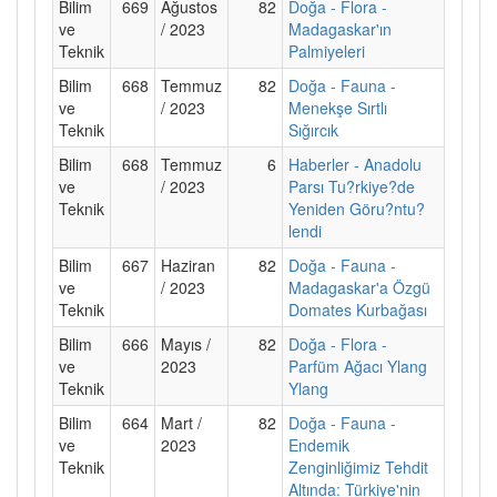
Bilim
669
Ağustos
82
Doğa - Flora -
ve
/ 2023
Madagaskar'ın
Teknik
Palmiyeleri
Bilim
668
Temmuz
82
Doğa - Fauna -
ve
/ 2023
Menekşe Sırtlı
Teknik
Sığırcık
Bilim
668
Temmuz
6
Haberler - Anadolu
ve
/ 2023
Parsı Tu?rkiye?de
Teknik
Yeniden Göru?ntu?
lendi
Bilim
667
Haziran
82
Doğa - Fauna -
ve
/ 2023
Madagaskar'a Özgü
Teknik
Domates Kurbağası
Bilim
666
Mayıs /
82
Doğa - Flora -
ve
2023
Parfüm Ağacı Ylang
Teknik
Ylang
Bilim
664
Mart /
82
Doğa - Fauna -
ve
2023
Endemik
Teknik
Zenginliğimiz Tehdit
Altında: Türkiye'nin