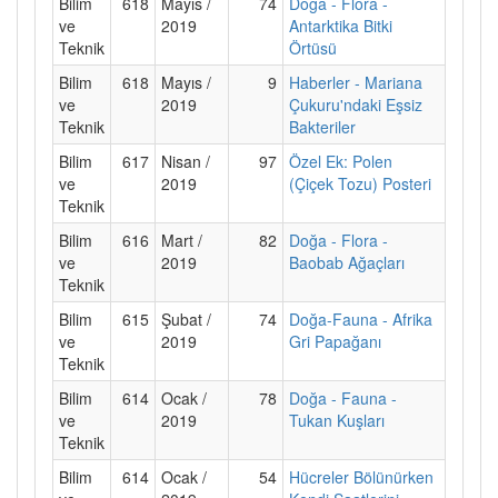
Bilim
618
Mayıs /
74
Doğa - Flora -
ve
2019
Antarktika Bitki
Teknik
Örtüsü
Bilim
618
Mayıs /
9
Haberler - Mariana
ve
2019
Çukuru'ndaki Eşsiz
Teknik
Bakteriler
Bilim
617
Nisan /
97
Özel Ek: Polen
ve
2019
(Çiçek Tozu) Posteri
Teknik
Bilim
616
Mart /
82
Doğa - Flora -
ve
2019
Baobab Ağaçları
Teknik
Bilim
615
Şubat /
74
Doğa-Fauna - Afrika
ve
2019
Gri Papağanı
Teknik
Bilim
614
Ocak /
78
Doğa - Fauna -
ve
2019
Tukan Kuşları
Teknik
Bilim
614
Ocak /
54
Hücreler Bölünürken