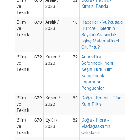
ve
2023
Kırmızı Panda
Teknik
Bilim
673
Aralık /
10
Haberler - Vu?cuttaki
ve
2023
Hu?cre Tiplerinin
Teknik
Sayıları Arasındaki
İlginç Matematiksel
Öru?ntu?
Bilim
672
Kasım /
72
Antarktika
ve
2023
Seferindeki Yeni
Teknik
Keşif! Türk Bilim
Kampı'ndaki
İmparator
Penguenler
Bilim
672
Kasım /
82
Doğa - Fauna - Tibet
ve
2023
Kum Tilkisi
Teknik
Bilim
670
Eylül /
82
Doğa - Flora -
ve
2023
Madagaskar'ın
Teknik
Orkideleri