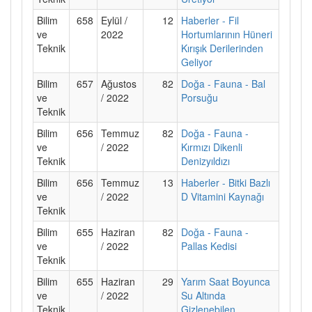
Bilim
658
Eylül /
12
Haberler - Fil
ve
2022
Hortumlarının Hüneri
Teknik
Kırışık Derilerinden
Geliyor
Bilim
657
Ağustos
82
Doğa - Fauna - Bal
ve
/ 2022
Porsuğu
Teknik
Bilim
656
Temmuz
82
Doğa - Fauna -
ve
/ 2022
Kırmızı Dikenli
Teknik
Denizyıldızı
Bilim
656
Temmuz
13
Haberler - Bitki Bazlı
ve
/ 2022
D Vitamini Kaynağı
Teknik
Bilim
655
Haziran
82
Doğa - Fauna -
ve
/ 2022
Pallas Kedisi
Teknik
Bilim
655
Haziran
29
Yarım Saat Boyunca
ve
/ 2022
Su Altında
Teknik
Gizlenebilen