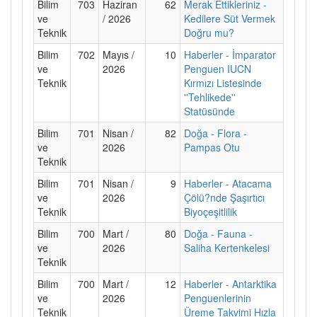
Bilim
703
Haziran
62
Merak Ettikleriniz -
ve
/ 2026
Kedilere Süt Vermek
Teknik
Doğru mu?
Bilim
702
Mayıs /
10
Haberler - İmparator
ve
2026
Penguen IUCN
Teknik
Kırmızı Listesinde
''Tehlikede''
Statüsünde
Bilim
701
Nisan /
82
Doğa - Flora -
ve
2026
Pampas Otu
Teknik
Bilim
701
Nisan /
9
Haberler - Atacama
ve
2026
Çölü?nde Şaşırtıcı
Teknik
Biyoçeşitlilik
Bilim
700
Mart /
80
Doğa - Fauna -
ve
2026
Saliha Kertenkelesi
Teknik
Bilim
700
Mart /
12
Haberler - Antarktika
ve
2026
Penguenlerinin
Teknik
Üreme Takvimi Hızla