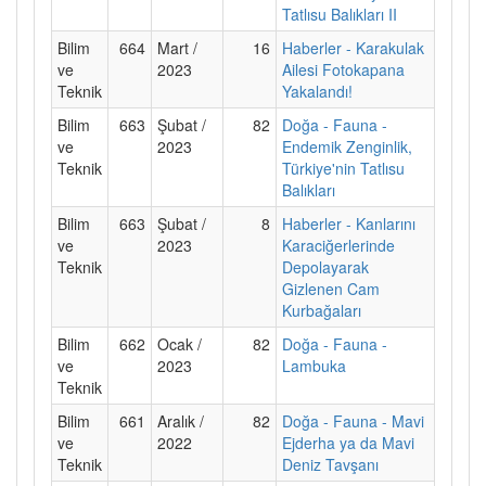
Tatlısu Balıkları II
Bilim
664
Mart /
16
Haberler - Karakulak
ve
2023
Ailesi Fotokapana
Teknik
Yakalandı!
Bilim
663
Şubat /
82
Doğa - Fauna -
ve
2023
Endemik Zenginlik,
Teknik
Türkiye'nin Tatlısu
Balıkları
Bilim
663
Şubat /
8
Haberler - Kanlarını
ve
2023
Karaciğerlerinde
Teknik
Depolayarak
Gizlenen Cam
Kurbağaları
Bilim
662
Ocak /
82
Doğa - Fauna -
ve
2023
Lambuka
Teknik
Bilim
661
Aralık /
82
Doğa - Fauna - Mavi
ve
2022
Ejderha ya da Mavi
Teknik
Deniz Tavşanı