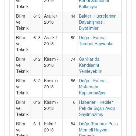
ve
2019
Kendi Saatlerini
Teknik
Kullanıyor
Bilim
613
Aralık /
44
Bakteri Hücrelerinin
ve
2018
Dayanışması:
Teknik
Biyofilmler
Bilim
613
Aralık /
80
Doğa - Fauna -
ve
2018
Tembel Hayvanlar
Teknik
Bilim
612
Kasım /
74
Canlılar da
ve
2018
Kendilerini
Teknik
Yenileyebilir
Bilim
612
Kasım /
86
Doğa - Fauna -
ve
2018
Matamata
Teknik
Kaplumbağası
Bilim
612
Kasım /
6
Haberler - Kediler
ve
2018
Pek de Sıçan Avcısı
Teknik
Sayılmazmış
Bilim
611
Ekim /
84
Doğa (Fauna): Pullu
ve
2018
Memeli Hayvan
Teknik
Pangolin