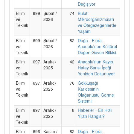
Değişiyor
Bilim
699
Şubat /
74
Bulut
ve
2026
Mikroorganizmaları
Teknik
ve Ötegezegenlerde
Yaşam
Bilim
699
Şubat /
82
Doğa - Flora -
ve
2026
Anadolu'nun Kültürel
Teknik
Değeri Geven Bitkisi
Bilim
697
Aralık /
42
Anadolu'nun Kayıp
ve
2025
Hatay Sarısı İpeği
Teknik
Yeniden Dokunuyor
Bilim
697
Aralık /
76
Gökkuşağı
ve
2025
Karidesinin
Teknik
Olağanüstü Görme
Sistemi
Bilim
697
Aralık /
8
Haberler - En Hızlı
ve
2025
Yılan Hangisi?
Teknik
Bilim
696
Kasım /
82
Doğa - Flora -