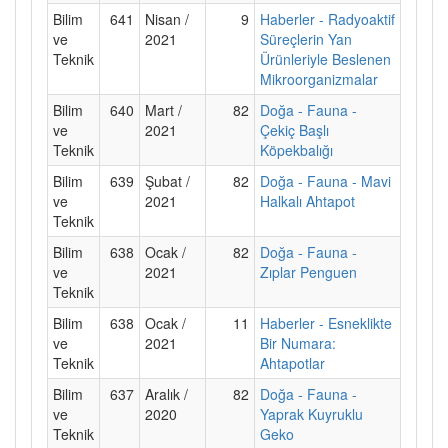
Bilim
641
Nisan /
9
Haberler - Radyoaktif
ve
2021
Süreçlerin Yan
Teknik
Ürünleriyle Beslenen
Mikroorganizmalar
Bilim
640
Mart /
82
Doğa - Fauna -
ve
2021
Çekiç Başlı
Teknik
Köpekbalığı
Bilim
639
Şubat /
82
Doğa - Fauna - Mavi
ve
2021
Halkalı Ahtapot
Teknik
Bilim
638
Ocak /
82
Doğa - Fauna -
ve
2021
Zıplar Penguen
Teknik
Bilim
638
Ocak /
11
Haberler - Esneklikte
ve
2021
Bir Numara:
Teknik
Ahtapotlar
Bilim
637
Aralık /
82
Doğa - Fauna -
ve
2020
Yaprak Kuyruklu
Teknik
Geko