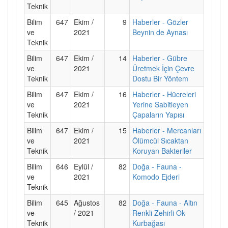
Teknik
Bilim
647
Ekim /
9
Haberler - Gözler
ve
2021
Beynin de Aynası
Teknik
Bilim
647
Ekim /
14
Haberler - Gübre
ve
2021
Üretmek İçin Çevre
Teknik
Dostu Bir Yöntem
Bilim
647
Ekim /
16
Haberler - Hücreleri
ve
2021
Yerine Sabitleyen
Teknik
Çapaların Yapısı
Bilim
647
Ekim /
15
Haberler - Mercanları
ve
2021
Ölümcül Sıcaktan
Teknik
Koruyan Bakteriler
Bilim
646
Eylül /
82
Doğa - Fauna -
ve
2021
Komodo Ejderi
Teknik
Bilim
645
Ağustos
82
Doğa - Fauna - Altın
ve
/ 2021
Renkli Zehirli Ok
Teknik
Kurbağası