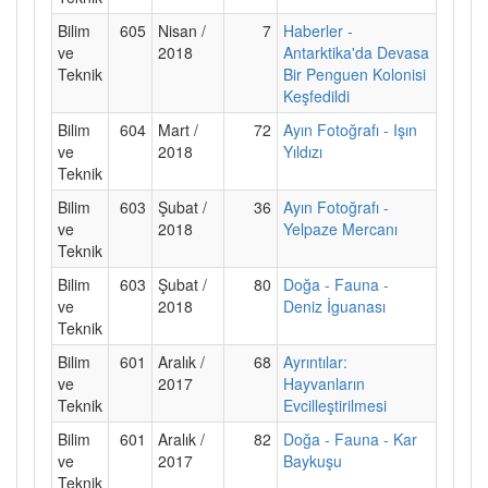
Bilim
605
Nisan /
7
Haberler -
ve
2018
Antarktika'da Devasa
Teknik
Bir Penguen Kolonisi
Keşfedildi
Bilim
604
Mart /
72
Ayın Fotoğrafı - Işın
ve
2018
Yıldızı
Teknik
Bilim
603
Şubat /
36
Ayın Fotoğrafı -
ve
2018
Yelpaze Mercanı
Teknik
Bilim
603
Şubat /
80
Doğa - Fauna -
ve
2018
Deniz İguanası
Teknik
Bilim
601
Aralık /
68
Ayrıntılar:
ve
2017
Hayvanların
Teknik
Evcilleştirilmesi
Bilim
601
Aralık /
82
Doğa - Fauna - Kar
ve
2017
Baykuşu
Teknik