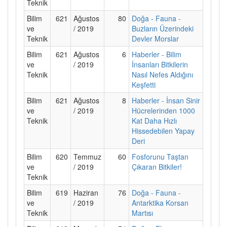
Teknik
Bilim
621
Ağustos
80
Doğa - Fauna -
ve
/ 2019
Buzların Üzerindeki
Teknik
Devler Morslar
Bilim
621
Ağustos
6
Haberler - Bilim
ve
/ 2019
İnsanları Bitkilerin
Teknik
Nasıl Nefes Aldığını
Keşfetti
Bilim
621
Ağustos
8
Haberler - İnsan Sinir
ve
/ 2019
Hücrelerinden 1000
Teknik
Kat Daha Hızlı
Hissedebilen Yapay
Deri
Bilim
620
Temmuz
60
Fosforunu Taştan
ve
/ 2019
Çıkaran Bitkiler!
Teknik
Bilim
619
Haziran
76
Doğa - Fauna -
ve
/ 2019
Antarktika Korsan
Teknik
Martısı