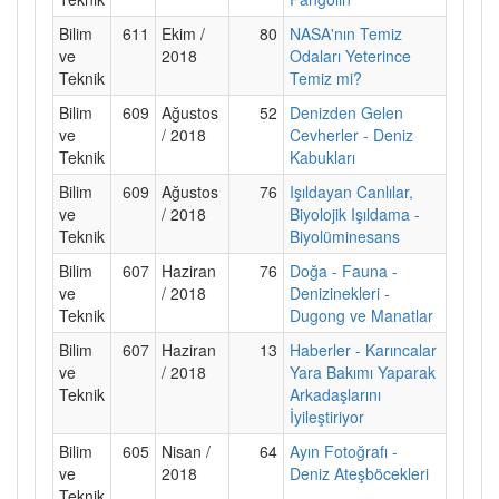
Bilim
611
Ekim /
80
NASA'nın Temiz
ve
2018
Odaları Yeterince
Teknik
Temiz mi?
Bilim
609
Ağustos
52
Denizden Gelen
ve
/ 2018
Cevherler - Deniz
Teknik
Kabukları
Bilim
609
Ağustos
76
Işıldayan Canlılar,
ve
/ 2018
Biyolojik Işıldama -
Teknik
Biyolüminesans
Bilim
607
Haziran
76
Doğa - Fauna -
ve
/ 2018
Denizinekleri -
Teknik
Dugong ve Manatlar
Bilim
607
Haziran
13
Haberler - Karıncalar
ve
/ 2018
Yara Bakımı Yaparak
Teknik
Arkadaşlarını
İyileştiriyor
Bilim
605
Nisan /
64
Ayın Fotoğrafı -
ve
2018
Deniz Ateşböcekleri
Teknik