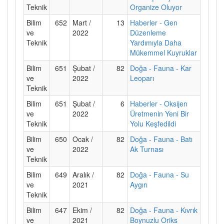
Teknik
Organize Oluyor
Bilim
652
Mart /
13
Haberler - Gen
ve
2022
Düzenleme
Teknik
Yardımıyla Daha
Mükemmel Kuyruklar
Bilim
651
Şubat /
82
Doğa - Fauna - Kar
ve
2022
Leoparı
Teknik
Bilim
651
Şubat /
6
Haberler - Oksijen
ve
2022
Üretmenin Yeni Bir
Teknik
Yolu Keşfedildi
Bilim
650
Ocak /
82
Doğa - Fauna - Batı
ve
2022
Ak Turnası
Teknik
Bilim
649
Aralık /
82
Doğa - Fauna - Su
ve
2021
Aygırı
Teknik
Bilim
647
Ekim /
82
Doğa - Fauna - Kıvrık
ve
2021
Boynuzlu Oriks