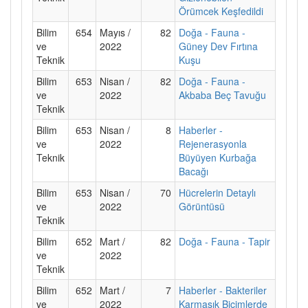
Örümcek Keşfedildi
Bilim
654
Mayıs /
82
Doğa - Fauna -
ve
2022
Güney Dev Fırtına
Teknik
Kuşu
Bilim
653
Nisan /
82
Doğa - Fauna -
ve
2022
Akbaba Beç Tavuğu
Teknik
Bilim
653
Nisan /
8
Haberler -
ve
2022
Rejenerasyonla
Teknik
Büyüyen Kurbağa
Bacağı
Bilim
653
Nisan /
70
Hücrelerin Detaylı
ve
2022
Görüntüsü
Teknik
Bilim
652
Mart /
82
Doğa - Fauna - Tapir
ve
2022
Teknik
Bilim
652
Mart /
7
Haberler - Bakteriler
ve
2022
Karmaşık Biçimlerde