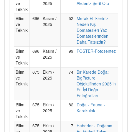
ve
2025
Akdeniz Şerit Otu
Teknik
Bilim
696
Kasım /
52
Merak Ettikleriniz -
ve
2025
Neden Kış
Teknik
Domatesleri Yaz
Domateslerinden
Daha Tatsızdır?
Bilim
696
Kasım /
99
POSTER-Fotosentez
ve
2025
Teknik
Bilim
675
Ekim /
74
Bir Karede Doğa:
ve
2025
BigPicture
Teknik
Objektifinden 2025'in
En İyi Doğa
Fotoğrafları
Bilim
675
Ekim /
82
Doğa - Fauna -
ve
2025
Karakulak
Teknik
Bilim
675
Ekim /
7
Haberler - Doğanın
ve
2025
En Verimli Takım