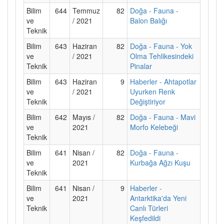
Bilim
644
Temmuz
82
Doğa - Fauna -
ve
/ 2021
Balon Balığı
Teknik
Bilim
643
Haziran
82
Doğa - Fauna - Yok
ve
/ 2021
Olma Tehlikesindeki
Teknik
Pinalar
Bilim
643
Haziran
9
Haberler - Ahtapotlar
ve
/ 2021
Uyurken Renk
Teknik
Değiştiriyor
Bilim
642
Mayıs /
82
Doğa - Fauna - Mavi
ve
2021
Morfo Kelebeği
Teknik
Bilim
641
Nisan /
82
Doğa - Fauna -
ve
2021
Kurbağa Ağzı Kuşu
Teknik
Bilim
641
Nisan /
9
Haberler -
ve
2021
Antarktika'da Yeni
Teknik
Canlı Türleri
Keşfedildi