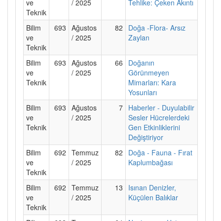
ve
/ 2025
Tehlike: Çeken Akıntı
Teknik
Bilim
693
Ağustos
82
Doğa -Flora- Arsız
ve
/ 2025
Zaylan
Teknik
Bilim
693
Ağustos
66
Doğanın
ve
/ 2025
Görünmeyen
Teknik
Mimarları: Kara
Yosunları
Bilim
693
Ağustos
7
Haberler - Duyulabilir
ve
/ 2025
Sesler Hücrelerdeki
Teknik
Gen Etkinliklerini
Değiştiriyor
Bilim
692
Temmuz
82
Doğa - Fauna - Fırat
ve
/ 2025
Kaplumbağası
Teknik
Bilim
692
Temmuz
13
Isınan Denizler,
ve
/ 2025
Küçülen Balıklar
Teknik