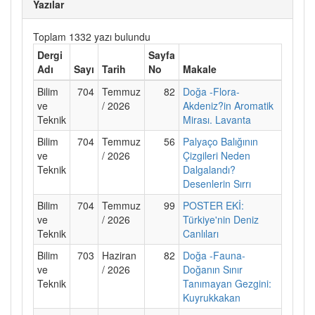
Yazılar
Toplam 1332 yazı bulundu
Dergi
Sayfa
Adı
Sayı
Tarih
No
Makale
Bilim
704
Temmuz
82
Doğa -Flora-
ve
/ 2026
Akdeniz?in Aromatik
Teknik
Mirası. Lavanta
Bilim
704
Temmuz
56
Palyaço Balığının
ve
/ 2026
Çizgileri Neden
Teknik
Dalgalandı?
Desenlerin Sırrı
Bilim
704
Temmuz
99
POSTER EKİ:
ve
/ 2026
Türkiye'nin Deniz
Teknik
Canlıları
Bilim
703
Haziran
82
Doğa -Fauna-
ve
/ 2026
Doğanın Sınır
Teknik
Tanımayan Gezgini:
Kuyrukkakan