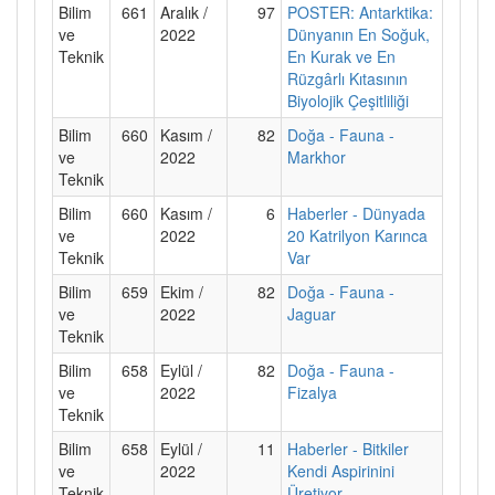
Bilim
661
Aralık /
97
POSTER: Antarktika:
ve
2022
Dünyanın En Soğuk,
Teknik
En Kurak ve En
Rüzgârlı Kıtasının
Biyolojik Çeşitliliği
Bilim
660
Kasım /
82
Doğa - Fauna -
ve
2022
Markhor
Teknik
Bilim
660
Kasım /
6
Haberler - Dünyada
ve
2022
20 Katrilyon Karınca
Teknik
Var
Bilim
659
Ekim /
82
Doğa - Fauna -
ve
2022
Jaguar
Teknik
Bilim
658
Eylül /
82
Doğa - Fauna -
ve
2022
Fizalya
Teknik
Bilim
658
Eylül /
11
Haberler - Bitkiler
ve
2022
Kendi Aspirinini
Teknik
Üretiyor