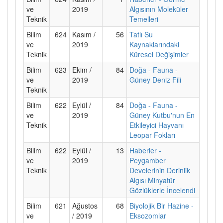
ve
2019
Algısının Moleküler
Teknik
Temelleri
Bilim
624
Kasım /
56
Tatlı Su
ve
2019
Kaynaklarındaki
Teknik
Küresel Değişimler
Bilim
623
Ekim /
84
Doğa - Fauna -
ve
2019
Güney Deniz Fili
Teknik
Bilim
622
Eylül /
84
Doğa - Fauna -
ve
2019
Güney Kutbu'nun En
Teknik
Etkileyici Hayvanı
Leopar Fokları
Bilim
622
Eylül /
13
Haberler -
ve
2019
Peygamber
Teknik
Develerinin Derinlik
Algısı Minyatür
Gözlüklerle İncelendi
Bilim
621
Ağustos
68
Biyolojik Bir Hazine -
ve
/ 2019
Eksozomlar