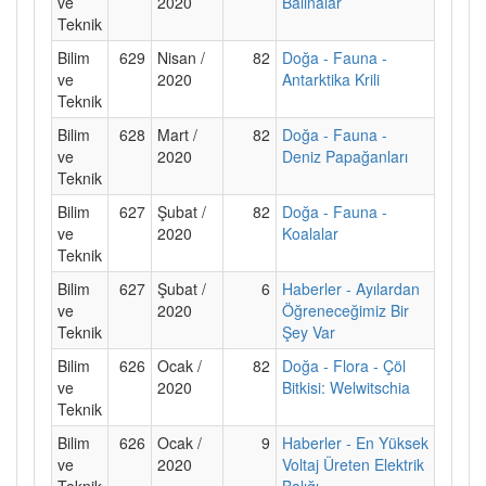
ve
2020
Balinalar
Teknik
Bilim
629
Nisan /
82
Doğa - Fauna -
ve
2020
Antarktika Krili
Teknik
Bilim
628
Mart /
82
Doğa - Fauna -
ve
2020
Deniz Papağanları
Teknik
Bilim
627
Şubat /
82
Doğa - Fauna -
ve
2020
Koalalar
Teknik
Bilim
627
Şubat /
6
Haberler - Ayılardan
ve
2020
Öğreneceğimiz Bir
Teknik
Şey Var
Bilim
626
Ocak /
82
Doğa - Flora - Çöl
ve
2020
Bitkisi: Welwitschia
Teknik
Bilim
626
Ocak /
9
Haberler - En Yüksek
ve
2020
Voltaj Üreten Elektrik
Teknik
Balığı