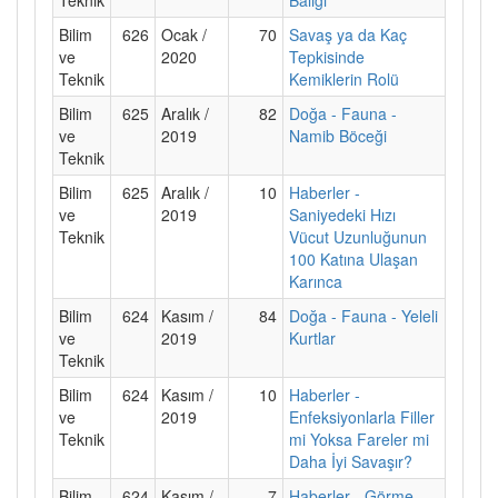
Bilim
626
Ocak /
70
Savaş ya da Kaç
ve
2020
Tepkisinde
Teknik
Kemiklerin Rolü
Bilim
625
Aralık /
82
Doğa - Fauna -
ve
2019
Namib Böceği
Teknik
Bilim
625
Aralık /
10
Haberler -
ve
2019
Saniyedeki Hızı
Teknik
Vücut Uzunluğunun
100 Katına Ulaşan
Karınca
Bilim
624
Kasım /
84
Doğa - Fauna - Yeleli
ve
2019
Kurtlar
Teknik
Bilim
624
Kasım /
10
Haberler -
ve
2019
Enfeksiyonlarla Filler
Teknik
mi Yoksa Fareler mi
Daha İyi Savaşır?
Bilim
624
Kasım /
7
Haberler - Görme