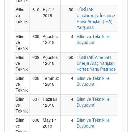
Teknik
Bilim
610
Eylül /
50
TÜBİTAK
ve
2018
Uluslararası İnsansız
Teknik
Hava Araçları (İHA)
Yarışması
Bilim
609
Ağustos
4
Bilim ve Teknik ile
ve
/ 2018
Büyüdüm!
Teknik
Bilim
609
Ağustos
50
TÜBİTAK Alternatif
ve
/ 2018
Enerjili Araç Yarışları
Teknik
Körfez Yarış Pisti'nde
Bilim
608
Temmuz
4
Bilim ve Teknik ile
ve
/ 2018
Büyüdüm!
Teknik
Bilim
607
Haziran
4
Bilim ve Teknik ile
ve
/ 2018
Büyüdüm!
Teknik
Bilim
606
Mayıs /
4
Bilim ve Teknik ile
ve
2018
Büyüdüm!
Teknik