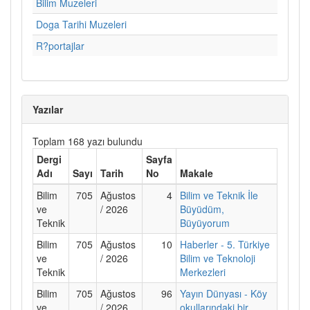
Bilim Muzeleri
Doga Tarihi Muzeleri
R?portajlar
Yazılar
Toplam 168 yazı bulundu
Dergi
Sayfa
Adı
Sayı
Tarih
No
Makale
Bilim
705
Ağustos
4
Bilim ve Teknik İle
ve
/ 2026
Büyüdüm,
Teknik
Büyüyorum
Bilim
705
Ağustos
10
Haberler - 5. Türkiye
ve
/ 2026
Bilim ve Teknoloji
Teknik
Merkezleri
Bilim
705
Ağustos
96
Yayın Dünyası - Köy
ve
/ 2026
okullarındaki bir