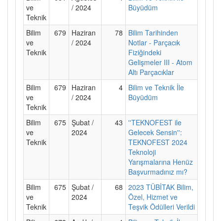
ve
/ 2024
Büyüdüm
Teknik
Bilim
679
Haziran
78
Bilim Tarihinden
ve
/ 2024
Notlar - Parçacık
Teknik
Fiziğindeki
Gelişmeler III - Atom
Altı Parçacıklar
Bilim
679
Haziran
4
Bilim ve Teknik İle
ve
/ 2024
Büyüdüm
Teknik
Bilim
675
Şubat /
43
''TEKNOFEST ile
ve
2024
Gelecek Sensin'':
Teknik
TEKNOFEST 2024
Teknoloji
Yarışmalarına Henüz
Başvurmadınız mı?
Bilim
675
Şubat /
68
2023 TÜBİTAK Bilim,
ve
2024
Özel, Hizmet ve
Teknik
Teşvik Ödülleri Verildi