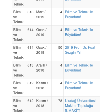
Teknik
Bilim
616
Mart /
4
Bilim ve Teknik ile
ve
2019
Büyüdüm!
Teknik
Bilim
614
Ocak /
4
Bilim ve Teknik ile
ve
2019
Büyüdüm!
Teknik
Bilim
614
Ocak /
50
2019 Prof. Dr. Fuat
ve
2019
Sezgin Yılı
Teknik
Bilim
613
Aralık /
4
Bilim ve Teknik ile
ve
2018
Büyüdüm!
Teknik
Bilim
612
Kasım /
4
Bilim ve Teknik ile
ve
2018
Büyüdüm!
Teknik
Bilim
612
Kasım /
78
Uludağ Üniversitesi
ve
2018
Makine Topluluğu
Teknik
[UMAKİT]