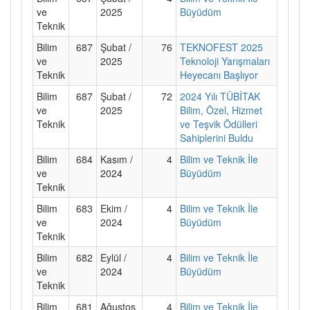
ve
2025
Büyüdüm
Teknik
Bilim
687
Şubat /
76
TEKNOFEST 2025
ve
2025
Teknoloji Yarışmaları
Teknik
Heyecanı Başlıyor
Bilim
687
Şubat /
72
2024 Yılı TÜBİTAK
ve
2025
Bilim, Özel, Hizmet
Teknik
ve Teşvik Ödülleri
Sahiplerini Buldu
Bilim
684
Kasım /
4
Bilim ve Teknik İle
ve
2024
Büyüdüm
Teknik
Bilim
683
Ekim /
4
Bilim ve Teknik İle
ve
2024
Büyüdüm
Teknik
Bilim
682
Eylül /
4
Bilim ve Teknik İle
ve
2024
Büyüdüm
Teknik
Bilim
681
Ağustos
4
Bilim ve Teknik İle