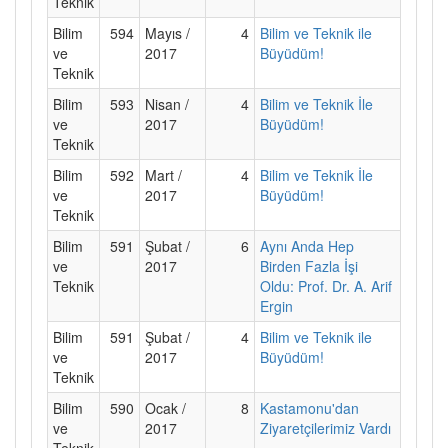
Teknik
Bilim
594
Mayıs /
4
Bilim ve Teknik ile
ve
2017
Büyüdüm!
Teknik
Bilim
593
Nisan /
4
Bilim ve Teknik İle
ve
2017
Büyüdüm!
Teknik
Bilim
592
Mart /
4
Bilim ve Teknik İle
ve
2017
Büyüdüm!
Teknik
Bilim
591
Şubat /
6
Aynı Anda Hep
ve
2017
Birden Fazla İşi
Teknik
Oldu: Prof. Dr. A. Arif
Ergin
Bilim
591
Şubat /
4
Bilim ve Teknik ile
ve
2017
Büyüdüm!
Teknik
Bilim
590
Ocak /
8
Kastamonu'dan
ve
2017
Ziyaretçilerimiz Vardı
Teknik