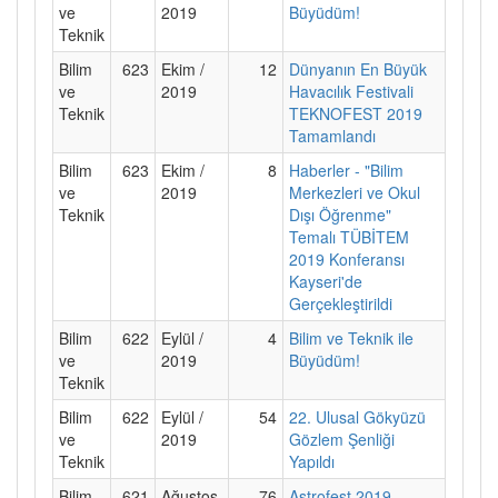
ve
2019
Büyüdüm!
Teknik
Bilim
623
Ekim /
12
Dünyanın En Büyük
ve
2019
Havacılık Festivali
Teknik
TEKNOFEST 2019
Tamamlandı
Bilim
623
Ekim /
8
Haberler - "Bilim
ve
2019
Merkezleri ve Okul
Teknik
Dışı Öğrenme"
Temalı TÜBİTEM
2019 Konferansı
Kayseri'de
Gerçekleştirildi
Bilim
622
Eylül /
4
Bilim ve Teknik ile
ve
2019
Büyüdüm!
Teknik
Bilim
622
Eylül /
54
22. Ulusal Gökyüzü
ve
2019
Gözlem Şenliği
Teknik
Yapıldı
Bilim
621
Ağustos
76
Astrofest 2019