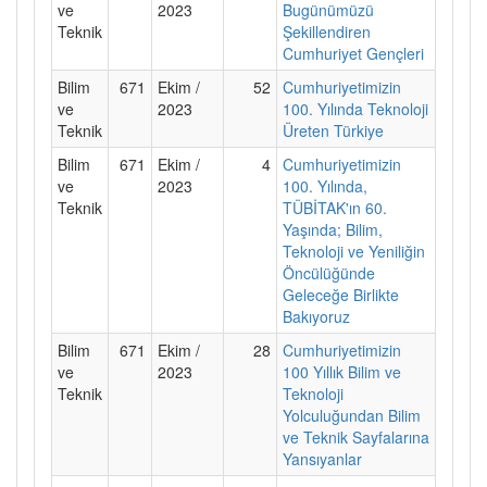
ve
2023
Bugünümüzü
Teknik
Şekillendiren
Cumhuriyet Gençleri
Bilim
671
Ekim /
52
Cumhuriyetimizin
ve
2023
100. Yılında Teknoloji
Teknik
Üreten Türkiye
Bilim
671
Ekim /
4
Cumhuriyetimizin
ve
2023
100. Yılında,
Teknik
TÜBİTAK'ın 60.
Yaşında; Bilim,
Teknoloji ve Yeniliğin
Öncülüğünde
Geleceğe Birlikte
Bakıyoruz
Bilim
671
Ekim /
28
Cumhuriyetimizin
ve
2023
100 Yıllık Bilim ve
Teknik
Teknoloji
Yolculuğundan Bilim
ve Teknik Sayfalarına
Yansıyanlar