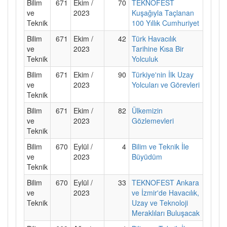
Bilim
671
Ekim /
70
TEKNOFEST
ve
2023
Kuşağıyla Taçlanan
Teknik
100 Yıllık Cumhuriyet
Bilim
671
Ekim /
42
Türk Havacılık
ve
2023
Tarihine Kısa Bir
Teknik
Yolculuk
Bilim
671
Ekim /
90
Türkiye'nin İlk Uzay
ve
2023
Yolcuları ve Görevleri
Teknik
Bilim
671
Ekim /
82
Ülkemizin
ve
2023
Gözlemevleri
Teknik
Bilim
670
Eylül /
4
Bilim ve Teknik İle
ve
2023
Büyüdüm
Teknik
Bilim
670
Eylül /
33
TEKNOFEST Ankara
ve
2023
ve İzmir'de Havacılık,
Teknik
Uzay ve Teknoloji
Meraklıları Buluşacak