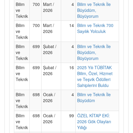
Bilim
700
Mart /
4
Bilim ve Teknik İle
ve
2026
Büyüdüm,
Teknik
Büyüyorum
Bilim
700
Mart /
14
Bilim ve Teknik 700
ve
2026
Sayılık Yolculuk
Teknik
Bilim
699
Şubat /
4
Bilim ve Teknik İle
ve
2026
Büyüdüm,
Teknik
Büyüyorum
Bilim
699
Şubat /
16
2025 Yılı TÜBİTAK
ve
2026
Bilim, Özel, Hizmet
Teknik
ve Teşvik Ödülleri
Sahiplerini Buldu
Bilim
698
Ocak /
4
Bilim ve Teknik İle
ve
2026
Büyüdüm
Teknik
Bilim
698
Ocak /
99
ÖZEL KİTAP EKİ:
ve
2026
2026 Gök Olayları
Teknik
Yıllığı