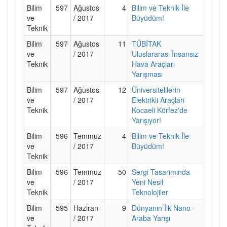
Bilim
597
Ağustos
4
Bilim ve Teknik İle
ve
/ 2017
Büyüdüm!
Teknik
Bilim
597
Ağustos
11
TÜBİTAK
ve
/ 2017
Uluslararası İnsansız
Teknik
Hava Araçları
Yarışması
Bilim
597
Ağustos
12
Üniversitelilerin
ve
/ 2017
Elektrikli Araçları
Teknik
Kocaeli Körfez'de
Yarışıyor!
Bilim
596
Temmuz
4
Bilim ve Teknik İle
ve
/ 2017
Büyüdüm!
Teknik
Bilim
596
Temmuz
50
Sergi Tasarımında
ve
/ 2017
Yeni Nesil
Teknik
Teknolojiler
Bilim
595
Haziran
9
Dünyanın İlk Nano-
ve
/ 2017
Araba Yarışı