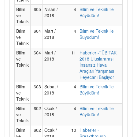
Bilim
605
Nisan /
4
Bilim ve Teknik ile
ve
2018
Büyüdüm!
Teknik
Bilim
604
Mart /
4
Bilim ve Teknik ile
ve
2018
Büyüdüm!
Teknik
Bilim
604
Mart /
11
Haberler -TÜBİTAK
ve
2018
2018 Uluslararası
Teknik
İnsansız Hava
Araçları Yarışması
Heyecanı Başlıyor
Bilim
603
Şubat /
4
Bilim ve Teknik ile
ve
2018
Büyüdüm!
Teknik
Bilim
602
Ocak /
4
Bilim ve Teknik ile
ve
2018
Büyüdüm!
Teknik
Bilim
602
Ocak /
10
Haberler -
ve
2018
Breakthrough