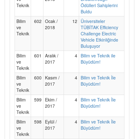
Teknik
Ödülleri Sahiplerini
Buldu
Bilim
602
Ocak /
12
Üniversiteler
ve
2018
TÜBİTAK Efficiency
Teknik
Challenge Electric
Vehicle Etkinliğinde
Buluşuyor
Bilim
601
Aralık /
4
Bilim ve Teknik ile
ve
2017
Büyüdüm!
Teknik
Bilim
600
Kasım /
4
Bilim ve Teknik İle
ve
2017
Büyüdüm!
Teknik
Bilim
599
Ekim /
4
Bilim ve Teknik İle
ve
2017
Büyüdüm!
Teknik
Bilim
598
Eylül /
4
Bilim ve Teknik İle
ve
2017
Büyüdüm!
Teknik