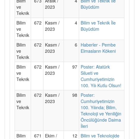
Bilim
673
Aralık /
4
Bilim ve Teknik İle
ve
2023
Büyüdüm
Teknik
Bilim
672
Kasım /
4
Bilim ve Teknik İle
ve
2023
Büyüdüm
Teknik
Bilim
672
Kasım /
6
Haberler - Pembe
ve
2023
Elmasların Kökeni
Teknik
Bilim
672
Kasım /
97
Poster: Atatürk
ve
2023
Silueti ve
Teknik
Cumhuriyetimizin
100. Yılı Kutlu Olsun!
Bilim
672
Kasım /
98
Poster:
ve
2023
Cumhuriyetimizin
Teknik
100. Yılında; Bilim,
Teknoloji ve Yeniliğin
Öncülüğünde Daima
İleri
Bilim
671
Ekim /
12
Bilim ve Teknolojide