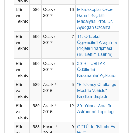
Bilim
590
Ocak /
16
Mikroskoplar Cebe -
ve
2017
Rahmi Koç Bilim
Teknik
Madalyası Prof. Dr.
Aydoğan Özcan'a
Bilim
590
Ocak /
7
11. Ortaokul
ve
2017
Öğrencileri Araştırma
Teknik
Projeleri Yarışması
(Bu Benim Eserim)
Bilim
590
Ocak /
5
2016 TÜBİTAK
ve
2017
Ödüllerini
Teknik
Kazananlar Açıklandı
Bilim
589
Aralık /
5
"Efficiency Challenge
ve
2016
Electric Vehicle"
Teknik
Kayıtları Başladı
Bilim
589
Aralık /
12
30. Yılında Amatör
ve
2016
Astronomi Topluluğu
Teknik
Bilim
588
Kasım /
9
ODTÜ'de "Bilimin Ev
ve
2016
Hali"