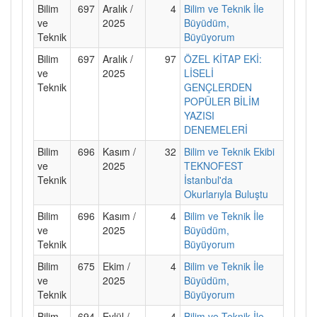
Bilim
697
Aralık /
4
Bilim ve Teknik İle
ve
2025
Büyüdüm,
Teknik
Büyüyorum
Bilim
697
Aralık /
97
ÖZEL KİTAP EKİ:
ve
2025
LİSELİ
Teknik
GENÇLERDEN
POPÜLER BİLİM
YAZISI
DENEMELERİ
Bilim
696
Kasım /
32
Bilim ve Teknik Ekibi
ve
2025
TEKNOFEST
Teknik
İstanbul'da
Okurlarıyla Buluştu
Bilim
696
Kasım /
4
Bilim ve Teknik İle
ve
2025
Büyüdüm,
Teknik
Büyüyorum
Bilim
675
Ekim /
4
Bilim ve Teknik İle
ve
2025
Büyüdüm,
Teknik
Büyüyorum
Bilim
694
Eylül /
4
Bilim ve Teknik İle