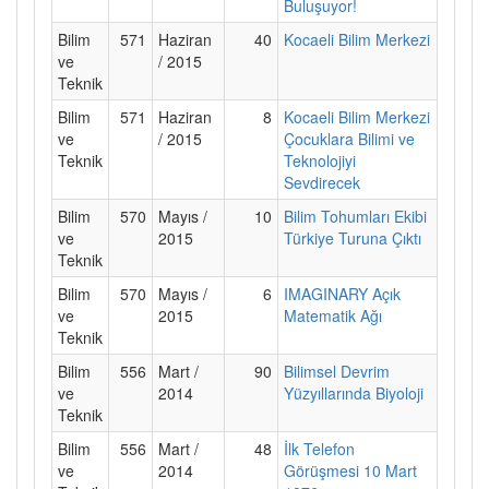
Buluşuyor!
Bilim
571
Haziran
40
Kocaeli Bilim Merkezi
ve
/ 2015
Teknik
Bilim
571
Haziran
8
Kocaeli Bilim Merkezi
ve
/ 2015
Çocuklara Bilimi ve
Teknik
Teknolojiyi
Sevdirecek
Bilim
570
Mayıs /
10
Bilim Tohumları Ekibi
ve
2015
Türkiye Turuna Çıktı
Teknik
Bilim
570
Mayıs /
6
IMAGINARY Açık
ve
2015
Matematik Ağı
Teknik
Bilim
556
Mart /
90
Bilimsel Devrim
ve
2014
Yüzyıllarında Biyoloji
Teknik
Bilim
556
Mart /
48
İlk Telefon
ve
2014
Görüşmesi 10 Mart