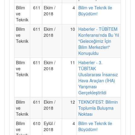
Bilim
611
Ekim /
4
Bilim ve Teknik ile
ve
2018
Büyüdüm!
Teknik
Bilim
611
Ekim /
10
Haberler - TÜBİTEM
ve
2018
Konferansı'nda Bu Yıl
Teknik
"Geleceğimiz İçin
Bilim Merkezleri"
Konuşuldu
Bilim
611
Ekim /
11
Haberler - 3.
ve
2018
TÜBİTAK
Teknik
Uluslararası İnsansız
Hava Araçları (İHA)
Yarışması
Gerçekleştirildi
Bilim
611
Ekim /
12
TEKNOFEST: Bilimin
ve
2018
Toplumla Buluşma
Teknik
Noktası
Bilim
610
Eylül /
4
Bilim ve Teknik ile
ve
2018
Büyüdüm!