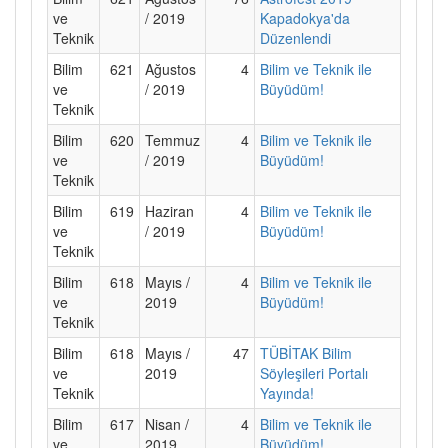
ve
/ 2019
Kapadokya'da
Teknik
Düzenlendi
Bilim
621
Ağustos
4
Bilim ve Teknik ile
ve
/ 2019
Büyüdüm!
Teknik
Bilim
620
Temmuz
4
Bilim ve Teknik ile
ve
/ 2019
Büyüdüm!
Teknik
Bilim
619
Haziran
4
Bilim ve Teknik ile
ve
/ 2019
Büyüdüm!
Teknik
Bilim
618
Mayıs /
4
Bilim ve Teknik ile
ve
2019
Büyüdüm!
Teknik
Bilim
618
Mayıs /
47
TÜBİTAK Bilim
ve
2019
Söyleşileri Portalı
Teknik
Yayında!
Bilim
617
Nisan /
4
Bilim ve Teknik ile
ve
2019
Büyüdüm!