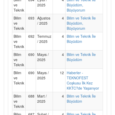
ve
2025
Büyüdüm,
Teknik
Büyüyorum
Bilim
693
Ağustos
4
Bilim ve Teknik İle
ve
/ 2025
Büyüdüm,
Teknik
Büyüyorum
Bilim
692
Temmuz
4
Bilim ve Teknik İle
ve
/ 2025
Büyüdüm
Teknik
Bilim
690
Mayıs /
4
Bilim ve Teknik İle
ve
2025
Büyüdüm
Teknik
Bilim
690
Mayıs /
12
Haberler -
ve
2025
TEKNOFEST
Teknik
Coşkusu İlk Kez
KKTC?de Yaşanıyor
Bilim
688
Mart /
4
Bilim ve Teknik İle
ve
2025
Büyüdüm
Teknik
Bilim
687
Şubat /
4
Bilim ve Teknik İle