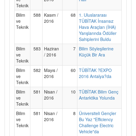
Teknik
Bilim
588
Kasım /
68
1. Uluslararası
ve
2016
TÜBİTAK İnsansız
Teknik
Hava Araçları (İHA)
Yarışlarında Ödüller
Sahiplerini Buldu
Bilim
583
Haziran
7
Bilim Söyleşilerine
ve
/ 2016
Küçük Bir Ara
Teknik
Bilim
582
Mayıs /
60
TÜBİTAK ?EXPO
ve
2016
2016 Antalya?da
Teknik
Bilim
581
Nisan /
10
TÜBİTAK Bilim Genç
ve
2016
Antarktika Yolunda
Teknik
Bilim
581
Nisan /
8
Üniversiteli Gençler
ve
2016
Bu Yaz "Efficiency
Teknik
Challenge Electric
Vehicle"da