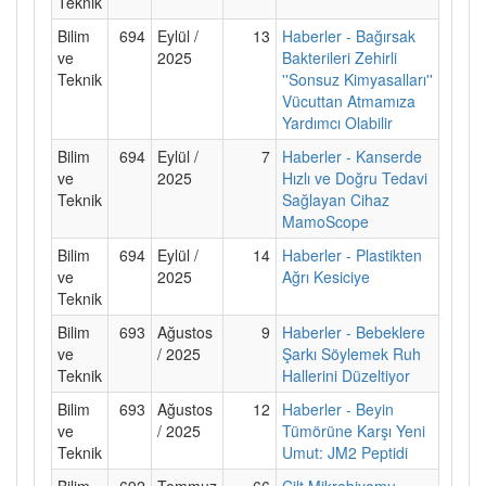
Teknik
Bilim
694
Eylül /
13
Haberler - Bağırsak
ve
2025
Bakterileri Zehirli
Teknik
''Sonsuz Kimyasalları''
Vücuttan Atmamıza
Yardımcı Olabilir
Bilim
694
Eylül /
7
Haberler - Kanserde
ve
2025
Hızlı ve Doğru Tedavi
Teknik
Sağlayan Cihaz
MamoScope
Bilim
694
Eylül /
14
Haberler - Plastikten
ve
2025
Ağrı Kesiciye
Teknik
Bilim
693
Ağustos
9
Haberler - Bebeklere
ve
/ 2025
Şarkı Söylemek Ruh
Teknik
Hallerini Düzeltiyor
Bilim
693
Ağustos
12
Haberler - Beyin
ve
/ 2025
Tümörüne Karşı Yeni
Teknik
Umut: JM2 Peptidi
Bilim
692
Temmuz
66
Cilt Mikrobiyomu