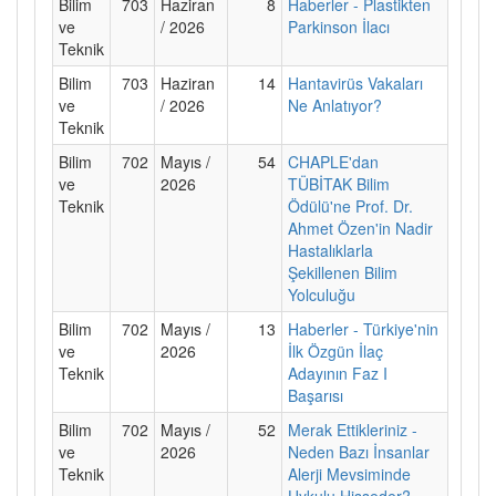
Bilim
703
Haziran
8
Haberler - Plastikten
ve
/ 2026
Parkinson İlacı
Teknik
Bilim
703
Haziran
14
Hantavirüs Vakaları
ve
/ 2026
Ne Anlatıyor?
Teknik
Bilim
702
Mayıs /
54
CHAPLE'dan
ve
2026
TÜBİTAK Bilim
Teknik
Ödülü'ne Prof. Dr.
Ahmet Özen'in Nadir
Hastalıklarla
Şekillenen Bilim
Yolculuğu
Bilim
702
Mayıs /
13
Haberler - Türkiye'nin
ve
2026
İlk Özgün İlaç
Teknik
Adayının Faz I
Başarısı
Bilim
702
Mayıs /
52
Merak Ettikleriniz -
ve
2026
Neden Bazı İnsanlar
Teknik
Alerji Mevsiminde
Uykulu Hisseder?