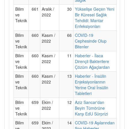
Bilim
661
Aralık /
30
Yükselişe Geçen Yeni
ve
2022
Bir Küresel Sağlık
Teknik
Tehdidi: Mantar
Enfeksiyonları
Bilim
660
Kasım /
66
COVID-19
ve
2022
Cephesinde Olup
Teknik
Bitenler
Bilim
660
Kasım /
11
Haberler - İlaca
ve
2022
Dirençli Bakterilere
Teknik
Çözüm Ağaçlardan
Bilim
660
Kasım /
13
Haberler - İnsülin
ve
2022
Enjeksiyonlarının
Teknik
Yerine Oral İnsülin
Tabletleri
Bilim
659
Ekim /
12
Aziz Sancar'dan
ve
2022
Beyin Tümörüne
Teknik
Karşı EdU Sürprizi
Bilim
659
Ekim /
14
COVID-19 Aşılarından
ve
2022
Son Haberler