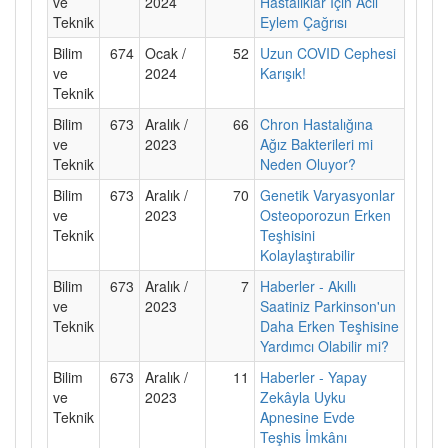
ve
2024
Hastalıklar İçin Acil
Teknik
Eylem Çağrısı
Bilim
674
Ocak /
52
Uzun COVID Cephesi
ve
2024
Karışık!
Teknik
Bilim
673
Aralık /
66
Chron Hastalığına
ve
2023
Ağız Bakterileri mi
Teknik
Neden Oluyor?
Bilim
673
Aralık /
70
Genetik Varyasyonlar
ve
2023
Osteoporozun Erken
Teknik
Teşhisini
Kolaylaştırabilir
Bilim
673
Aralık /
7
Haberler - Akıllı
ve
2023
Saatiniz Parkinson'un
Teknik
Daha Erken Teşhisine
Yardımcı Olabilir mi?
Bilim
673
Aralık /
11
Haberler - Yapay
ve
2023
Zekâyla Uyku
Teknik
Apnesine Evde
Teşhis İmkânı