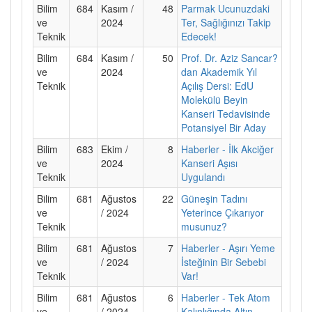
Bilim
684
Kasım /
48
Parmak Ucunuzdaki
ve
2024
Ter, Sağlığınızı Takip
Teknik
Edecek!
Bilim
684
Kasım /
50
Prof. Dr. Aziz Sancar?
ve
2024
dan Akademik Yıl
Teknik
Açılış Dersi: EdU
Molekülü Beyin
Kanseri Tedavisinde
Potansiyel Bir Aday
Bilim
683
Ekim /
8
Haberler - İlk Akciğer
ve
2024
Kanseri Aşısı
Teknik
Uygulandı
Bilim
681
Ağustos
22
Güneşin Tadını
ve
/ 2024
Yeterince Çıkarıyor
Teknik
musunuz?
Bilim
681
Ağustos
7
Haberler - Aşırı Yeme
ve
/ 2024
İsteğinin Bir Sebebi
Teknik
Var!
Bilim
681
Ağustos
6
Haberler - Tek Atom
ve
/ 2024
Kalınlığında Altın