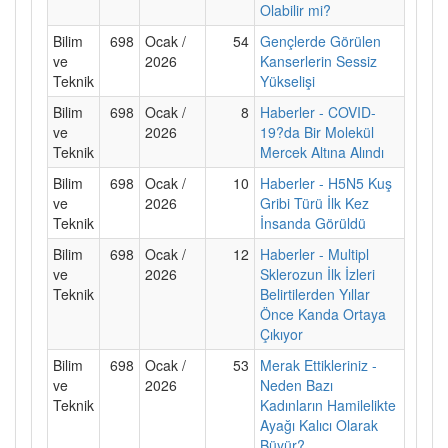
Olabilir mi?
Bilim
698
Ocak /
54
Gençlerde Görülen
ve
2026
Kanserlerin Sessiz
Teknik
Yükselişi
Bilim
698
Ocak /
8
Haberler - COVID-
ve
2026
19?da Bir Molekül
Teknik
Mercek Altına Alındı
Bilim
698
Ocak /
10
Haberler - H5N5 Kuş
ve
2026
Gribi Türü İlk Kez
Teknik
İnsanda Görüldü
Bilim
698
Ocak /
12
Haberler - Multipl
ve
2026
Sklerozun İlk İzleri
Teknik
Belirtilerden Yıllar
Önce Kanda Ortaya
Çıkıyor
Bilim
698
Ocak /
53
Merak Ettikleriniz -
ve
2026
Neden Bazı
Teknik
Kadınların Hamilelikte
Ayağı Kalıcı Olarak
Büyür?