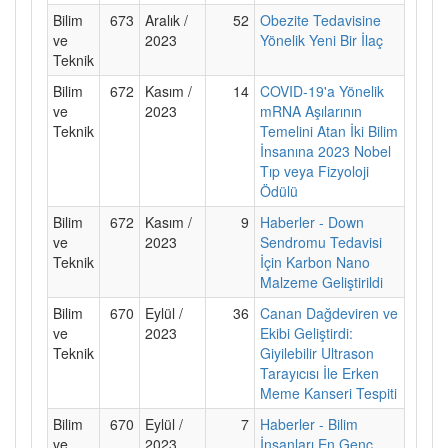
Bilim
673
Aralık /
52
Obezite Tedavisine
ve
2023
Yönelik Yeni Bir İlaç
Teknik
Bilim
672
Kasım /
14
COVID-19'a Yönelik
ve
2023
mRNA Aşılarının
Teknik
Temelini Atan İki Bilim
İnsanına 2023 Nobel
Tıp veya Fizyoloji
Ödülü
Bilim
672
Kasım /
9
Haberler - Down
ve
2023
Sendromu Tedavisi
Teknik
İçin Karbon Nano
Malzeme Geliştirildi
Bilim
670
Eylül /
36
Canan Dağdeviren ve
ve
2023
Ekibi Geliştirdi:
Teknik
Giyilebilir Ultrason
Tarayıcısı İle Erken
Meme Kanseri Tespiti
Bilim
670
Eylül /
7
Haberler - Bilim
ve
2023
İnsanları En Genç