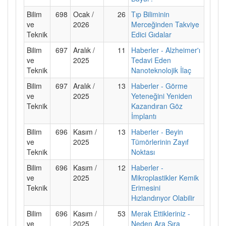
Bilim
698
Ocak /
26
Tıp Biliminin
ve
2026
Merceğinden Takviye
Teknik
Edici Gıdalar
Bilim
697
Aralık /
11
Haberler - Alzheimer'ı
ve
2025
Tedavi Eden
Teknik
Nanoteknolojik İlaç
Bilim
697
Aralık /
13
Haberler - Görme
ve
2025
Yeteneğini Yeniden
Teknik
Kazandıran Göz
İmplantı
Bilim
696
Kasım /
13
Haberler - Beyin
ve
2025
Tümörlerinin Zayıf
Teknik
Noktası
Bilim
696
Kasım /
12
Haberler -
ve
2025
Mikroplastikler Kemik
Teknik
Erimesini
Hızlandırıyor Olabilir
Bilim
696
Kasım /
53
Merak Ettikleriniz -
ve
2025
Neden Ara Sıra