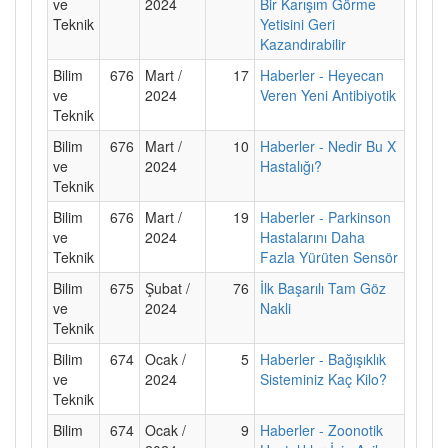
ve
2024
Bir Karışım Görme
Teknik
Yetisini Geri
Kazandırabilir
Bilim
676
Mart /
17
Haberler - Heyecan
ve
2024
Veren Yeni Antibiyotik
Teknik
Bilim
676
Mart /
10
Haberler - Nedir Bu X
ve
2024
Hastalığı?
Teknik
Bilim
676
Mart /
19
Haberler - Parkinson
ve
2024
Hastalarını Daha
Teknik
Fazla Yürüten Sensör
Bilim
675
Şubat /
76
İlk Başarılı Tam Göz
ve
2024
Nakli
Teknik
Bilim
674
Ocak /
5
Haberler - Bağışıklık
ve
2024
Sisteminiz Kaç Kilo?
Teknik
Bilim
674
Ocak /
9
Haberler - Zoonotik