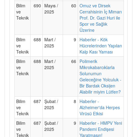
Bilim
690
Mayıs /
60
Omuz ve Dirsek
ve
2025
Cerrahisinin İç Mimarı
Teknik
Prof. Dr. Gazi Huri ile
Spor ve Sağlık
Üzerine
Bilim
688
Mart /
9
Haberler - Kök
ve
2025
Hücrelerinden Yapılan
Teknik
Kalp Kası Yaması
Bilim
688
Mart /
66
Polimerik
ve
2025
Mikrokabarcıklarla
Teknik
Solunumun
Geleceğine Yolculuk -
Bir Bardak Oksijen
Alabilir miyim Lütfen?
Bilim
687
Şubat /
8
Haberler -
ve
2025
Alzheimer'da Herpes
Teknik
Virüsü Etkisi
Bilim
687
Şubat /
9
Haberler - HMPV Yeni
ve
2025
Pandemi Endişesi
Teknik
Yaratmasın!