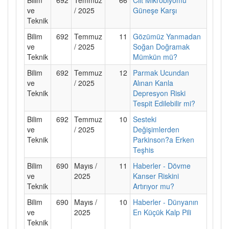
ve
/ 2025
Güneşe Karşı
Teknik
Bilim
692
Temmuz
11
Gözümüz Yanmadan
ve
/ 2025
Soğan Doğramak
Teknik
Mümkün mü?
Bilim
692
Temmuz
12
Parmak Ucundan
ve
/ 2025
Alınan Kanla
Teknik
Depresyon Riski
Tespit Edilebilir mi?
Bilim
692
Temmuz
10
Sesteki
ve
/ 2025
Değişimlerden
Teknik
Parkinson?a Erken
Teşhis
Bilim
690
Mayıs /
11
Haberler - Dövme
ve
2025
Kanser Riskini
Teknik
Artırıyor mu?
Bilim
690
Mayıs /
10
Haberler - Dünyanın
ve
2025
En Küçük Kalp Pili
Teknik