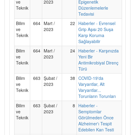
ve
2023
Epigenetik
Teknik
Düzenlemelerle
Tedavisi
Bilim
664
Mart /
22
Haberler - Evrensel
ve
2023
Grip Aşısı 20 Suşa
Teknik
Karşı Koruma
Sağlayabilir
Bilim
664
Mart /
24
Haberler - Karşınızda
ve
2023
Yeni Bir
Teknik
Antimikrobiyal Direnç
Türü
Bilim
663
Şubat /
38
COVID-19'da
ve
2023
Varyantlar, Alt
Teknik
Varyantlar...
Torunların Torunları
Bilim
663
Şubat /
8
Haberler -
ve
2023
Semptomlar
Teknik
Görülmeden Önce
Alzheimer'ı Tespit
Edebilen Kan Testi