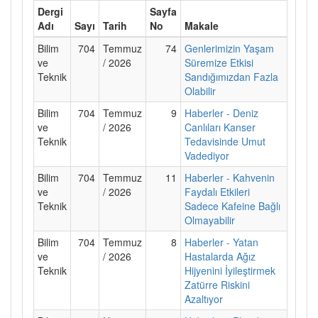
Dergi
Sayfa
Adı
Sayı
Tarih
No
Makale
Bilim
704
Temmuz
74
Genlerimizin Yaşam
ve
/ 2026
Süremize Etkisi
Teknik
Sandığımızdan Fazla
Olabilir
Bilim
704
Temmuz
9
Haberler - Deniz
ve
/ 2026
Canlıları Kanser
Teknik
Tedavisinde Umut
Vadediyor
Bilim
704
Temmuz
11
Haberler - Kahvenin
ve
/ 2026
Faydalı Etkileri
Teknik
Sadece Kafeine Bağlı
Olmayabilir
Bilim
704
Temmuz
8
Haberler - Yatan
ve
/ 2026
Hastalarda Ağız
Teknik
Hijyenini İyileştirmek
Zatürre Riskini
Azaltıyor