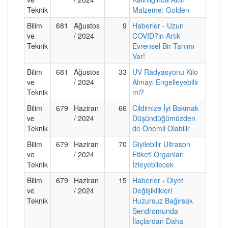
Teknik
Malzeme: Golden
Bilim
681
Ağustos
9
Haberler - Uzun
ve
/ 2024
COVID?in Artık
Teknik
Evrensel Bir Tanımı
Var!
Bilim
681
Ağustos
33
UV Radyasyonu Kilo
ve
/ 2024
Almayı Engelleyebilir
Teknik
mi?
Bilim
679
Haziran
66
Cildimize İyi Bakmak
ve
/ 2024
Düşündüğümüzden
Teknik
de Önemli Olabilir
Bilim
679
Haziran
70
Giyilebilir Ultrason
ve
/ 2024
Etiketi Organları
Teknik
İzleyebilecek
Bilim
679
Haziran
15
Haberler - Diyet
ve
/ 2024
Değişiklikleri
Teknik
Huzursuz Bağırsak
Sendromunda
İlaçlardan Daha