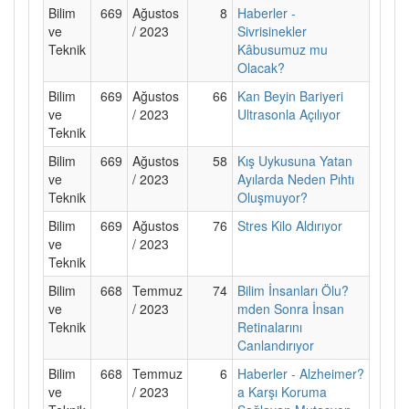
Bilim
669
Ağustos
8
Haberler -
ve
/ 2023
Sivrisinekler
Teknik
Kâbusumuz mu
Olacak?
Bilim
669
Ağustos
66
Kan Beyin Bariyeri
ve
/ 2023
Ultrasonla Açılıyor
Teknik
Bilim
669
Ağustos
58
Kış Uykusuna Yatan
ve
/ 2023
Ayılarda Neden Pıhtı
Teknik
Oluşmuyor?
Bilim
669
Ağustos
76
Stres Kilo Aldırıyor
ve
/ 2023
Teknik
Bilim
668
Temmuz
74
Bilim İnsanları Ölu?
ve
/ 2023
mden Sonra İnsan
Teknik
Retinalarını
Canlandırıyor
Bilim
668
Temmuz
6
Haberler - Alzheimer?
ve
/ 2023
a Karşı Koruma