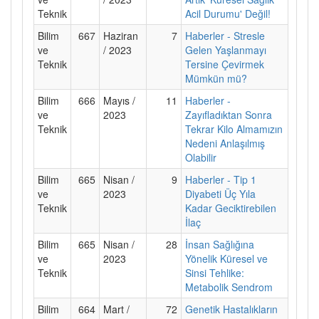
Teknik
Acil Durumu' Değil!
Bilim
667
Haziran
7
Haberler - Stresle
ve
/ 2023
Gelen Yaşlanmayı
Teknik
Tersine Çevirmek
Mümkün mü?
Bilim
666
Mayıs /
11
Haberler -
ve
2023
Zayıfladıktan Sonra
Teknik
Tekrar Kilo Almamızın
Nedeni Anlaşılmış
Olabilir
Bilim
665
Nisan /
9
Haberler - Tip 1
ve
2023
Diyabeti Üç Yıla
Teknik
Kadar Geciktirebilen
İlaç
Bilim
665
Nisan /
28
İnsan Sağlığına
ve
2023
Yönelik Küresel ve
Teknik
Sinsi Tehlike:
Metabolik Sendrom
Bilim
664
Mart /
72
Genetik Hastalıkların