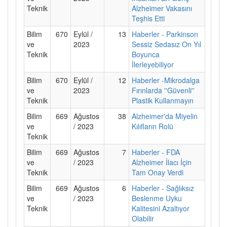
Teknik
Alzheimer Vakasını
Teşhis Etti
Bilim
670
Eylül /
13
Haberler - Parkinson
ve
2023
Sessiz Sedasız On Yıl
Teknik
Boyunca
İlerleyebiliyor
Bilim
670
Eylül /
12
Haberler -Mikrodalga
ve
2023
Fırınlarda ''Güvenli''
Teknik
Plastik Kullanmayın
Bilim
669
Ağustos
38
Alzheimer'da Miyelin
ve
/ 2023
Kılıfların Rolü
Teknik
Bilim
669
Ağustos
7
Haberler - FDA
ve
/ 2023
Alzheimer İlacı İçin
Teknik
Tam Onay Verdi
Bilim
669
Ağustos
6
Haberler - Sağlıksız
ve
/ 2023
Beslenme Uyku
Teknik
Kalitesini Azaltıyor
Olabilir