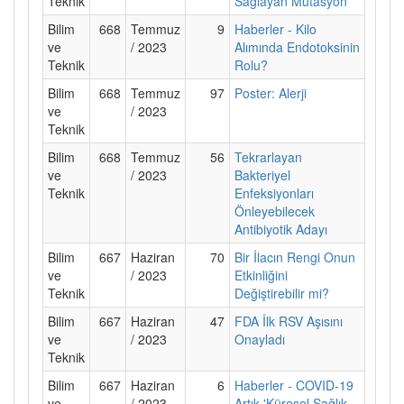
Teknik
Sağlayan Mutasyon
Bilim
668
Temmuz
9
Haberler - Kilo
ve
/ 2023
Alımında Endotoksinin
Teknik
Rolu?
Bilim
668
Temmuz
97
Poster: Alerji
ve
/ 2023
Teknik
Bilim
668
Temmuz
56
Tekrarlayan
ve
/ 2023
Bakteriyel
Teknik
Enfeksiyonları
Önleyebilecek
Antibiyotik Adayı
Bilim
667
Haziran
70
Bir İlacın Rengi Onun
ve
/ 2023
Etkinliğini
Teknik
Değiştirebilir mi?
Bilim
667
Haziran
47
FDA İlk RSV Aşısını
ve
/ 2023
Onayladı
Teknik
Bilim
667
Haziran
6
Haberler - COVID-19
ve
/ 2023
Artık 'Küresel Sağlık