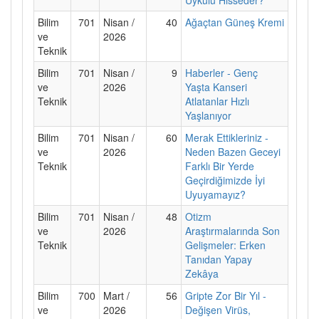
Bilim
701
Nisan /
40
Ağaçtan Güneş Kremi
ve
2026
Teknik
Bilim
701
Nisan /
9
Haberler - Genç
ve
2026
Yaşta Kanseri
Teknik
Atlatanlar Hızlı
Yaşlanıyor
Bilim
701
Nisan /
60
Merak Ettikleriniz -
ve
2026
Neden Bazen Geceyi
Teknik
Farklı Bir Yerde
Geçirdiğimizde İyi
Uyuyamayız?
Bilim
701
Nisan /
48
Otizm
ve
2026
Araştırmalarında Son
Teknik
Gelişmeler: Erken
Tanıdan Yapay
Zekâya
Bilim
700
Mart /
56
Gripte Zor Bir Yıl -
ve
2026
Değişen Virüs,