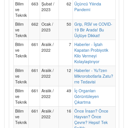
Bilim
663
Şubat /
62
Üçüncü Yılında
ve
2023
Pandemi
Teknik
Bilim
662
Ocak /
50
Grip, RSV ve COVID-
ve
2023
19 Bir Arada! Bu
Teknik
Üçlüye Dikkat!
Bilim
661
Aralık /
7
Haberler - İştah
ve
2022
Kapatan Probiyotik
Teknik
Kilo Vermeyi
Kolaylaştırıyor
Bilim
661
Aralık /
12
Haberler - Yu?zen
ve
2022
Mikrorobotlarla Zatu?
Teknik
rre Tedavisi
Bilim
661
Aralık /
49
İç Organları
ve
2022
Görüntüleyen
Teknik
Çıkartma
Bilim
661
Aralık /
16
Önce İnsan? Önce
ve
2022
Hayvan? Önce
Teknik
Çevre? Hepsi! Tek
Sağlık