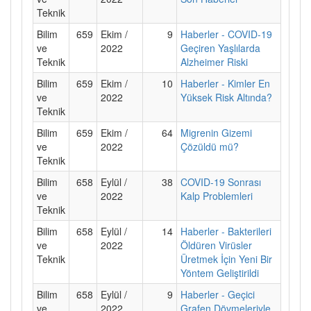
Teknik
Bilim
659
Ekim /
9
Haberler - COVID-19
ve
2022
Geçiren Yaşlılarda
Teknik
Alzheimer Riski
Bilim
659
Ekim /
10
Haberler - Kimler En
ve
2022
Yüksek Risk Altında?
Teknik
Bilim
659
Ekim /
64
Migrenin Gizemi
ve
2022
Çözüldü mü?
Teknik
Bilim
658
Eylül /
38
COVID-19 Sonrası
ve
2022
Kalp Problemleri
Teknik
Bilim
658
Eylül /
14
Haberler - Bakterileri
ve
2022
Öldüren Virüsler
Teknik
Üretmek İçin Yeni Bir
Yöntem Geliştirildi
Bilim
658
Eylül /
9
Haberler - Geçici
ve
2022
Grafen Dövmeleriyle