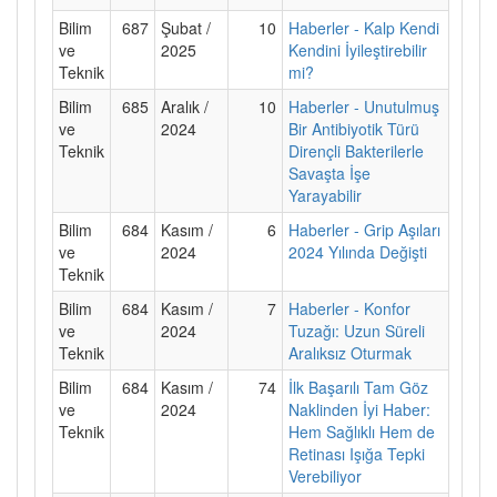
Bilim
687
Şubat /
10
Haberler - Kalp Kendi
ve
2025
Kendini İyileştirebilir
Teknik
mi?
Bilim
685
Aralık /
10
Haberler - Unutulmuş
ve
2024
Bir Antibiyotik Türü
Teknik
Dirençli Bakterilerle
Savaşta İşe
Yarayabilir
Bilim
684
Kasım /
6
Haberler - Grip Aşıları
ve
2024
2024 Yılında Değişti
Teknik
Bilim
684
Kasım /
7
Haberler - Konfor
ve
2024
Tuzağı: Uzun Süreli
Teknik
Aralıksız Oturmak
Bilim
684
Kasım /
74
İlk Başarılı Tam Göz
ve
2024
Naklinden İyi Haber:
Teknik
Hem Sağlıklı Hem de
Retinası Işığa Tepki
Verebiliyor