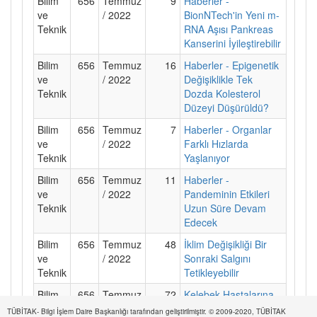
Bilim
656
Temmuz
9
Haberler -
ve
/ 2022
BionNTech'in Yeni m-
Teknik
RNA Aşısı Pankreas
Kanserini İyileştirebilir
Bilim
656
Temmuz
16
Haberler - Epigenetik
ve
/ 2022
Değişiklikle Tek
Teknik
Dozda Kolesterol
Düzeyi Düşürüldü?
Bilim
656
Temmuz
7
Haberler - Organlar
ve
/ 2022
Farklı Hızlarda
Teknik
Yaşlanıyor
Bilim
656
Temmuz
11
Haberler -
ve
/ 2022
Pandeminin Etkileri
Teknik
Uzun Süre Devam
Edecek
Bilim
656
Temmuz
48
İklim Değişikliği Bir
ve
/ 2022
Sonraki Salgını
Teknik
Tetikleyebilir
Bilim
656
Temmuz
72
Kelebek Hastalarına
ve
/ 2022
Umut
TÜBİTAK- Bilgi İşlem Daire Başkanlığı tarafından geliştirilmiştir. © 2009-2020, TÜBİTAK