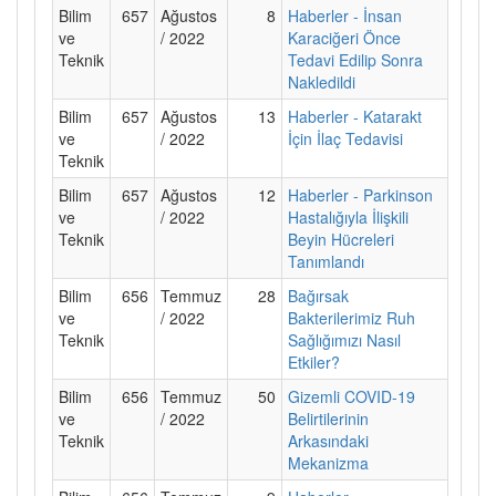
Bilim
657
Ağustos
8
Haberler - İnsan
ve
/ 2022
Karaciğeri Önce
Teknik
Tedavi Edilip Sonra
Nakledildi
Bilim
657
Ağustos
13
Haberler - Katarakt
ve
/ 2022
İçin İlaç Tedavisi
Teknik
Bilim
657
Ağustos
12
Haberler - Parkinson
ve
/ 2022
Hastalığıyla İlişkili
Teknik
Beyin Hücreleri
Tanımlandı
Bilim
656
Temmuz
28
Bağırsak
ve
/ 2022
Bakterilerimiz Ruh
Teknik
Sağlığımızı Nasıl
Etkiler?
Bilim
656
Temmuz
50
Gizemli COVID-19
ve
/ 2022
Belirtilerinin
Teknik
Arkasındaki
Mekanizma