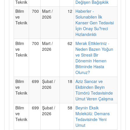
Teknik
Değişen Bağışıklık
Bilim
700
Mart /
12
Haberler -
ve
2026
Solunabilen İlk
Teknik
Kanser Gen Tedavisi
İçin Onay Su?reci
Hızlandırıldı
Bilim
700
Mart /
62
Merak Ettikleriniz -
ve
2026
Neden Bazen Yoğun
Teknik
ve Stresli Bir
Dönemin Hemen
Bitiminde Hasta
Oluruz?
Bilim
699
Şubat /
18
Aziz Sancar ve
ve
2026
Ekibinden Beyin
Teknik
Tümörü Tedavisinde
Umut Veren Çalışma
Bilim
699
Şubat /
58
Beynin Eksik
ve
2026
Molekülü: Demans
Teknik
Tedavisinde Yeni
Umut