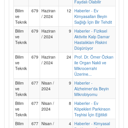
Faydalı Olabilir
Bilim
679
Haziran
12
Haberler - Ev
ve
/ 2024
Kimyasalları Beyin
Teknik
Sağlığı İçin Bir Tehdit
Bilim
679
Haziran
9
Haberler - Fiziksel
ve
/ 2024
Aktivite Kalp Damar
Teknik
Hastalıkları Riskini
Düşürüyor
Bilim
679
Haziran
24
Prof. Dr. Ömer Özkan
ve
/ 2024
ile Organ Nakli ve
Teknik
Mikrocerrahi
Üzerine...
Bilim
677
Nisan /
9
Haberler -
ve
2024
Alzheimer'da Beyin
Teknik
Mikrobiyomu
Bilim
677
Nisan /
8
Haberler - Ev
ve
2024
Köpekleri Parkinson
Teknik
Teşhisi İçin Eğitildi
Bilim
677
Nisan /
4
Haberler - Kimyasal