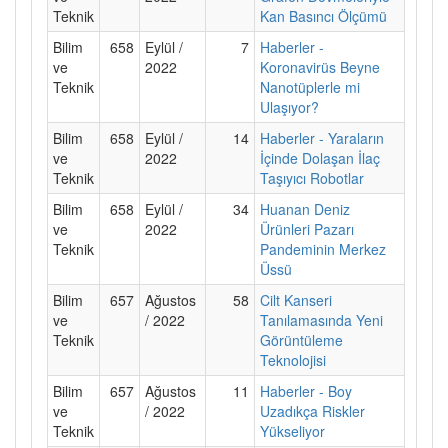
Teknik
Kan Basıncı Ölçümü
Bilim
658
Eylül /
7
Haberler -
ve
2022
Koronavirüs Beyne
Teknik
Nanotüplerle mi
Ulaşıyor?
Bilim
658
Eylül /
14
Haberler - Yaraların
ve
2022
İçinde Dolaşan İlaç
Teknik
Taşıyıcı Robotlar
Bilim
658
Eylül /
34
Huanan Deniz
ve
2022
Ürünleri Pazarı
Teknik
Pandeminin Merkez
Üssü
Bilim
657
Ağustos
58
Cilt Kanseri
ve
/ 2022
Tanılamasında Yeni
Teknik
Görüntüleme
Teknolojisi
Bilim
657
Ağustos
11
Haberler - Boy
ve
/ 2022
Uzadıkça Riskler
Teknik
Yükseliyor