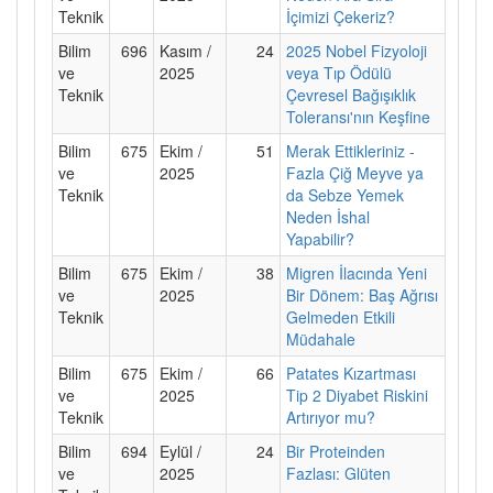
Teknik
İçimizi Çekeriz?
Bilim
696
Kasım /
24
2025 Nobel Fizyoloji
ve
2025
veya Tıp Ödülü
Teknik
Çevresel Bağışıklık
Toleransı'nın Keşfine
Bilim
675
Ekim /
51
Merak Ettikleriniz -
ve
2025
Fazla Çiğ Meyve ya
Teknik
da Sebze Yemek
Neden İshal
Yapabilir?
Bilim
675
Ekim /
38
Migren İlacında Yeni
ve
2025
Bir Dönem: Baş Ağrısı
Teknik
Gelmeden Etkili
Müdahale
Bilim
675
Ekim /
66
Patates Kızartması
ve
2025
Tip 2 Diyabet Riskini
Teknik
Artırıyor mu?
Bilim
694
Eylül /
24
Bir Proteinden
ve
2025
Fazlası: Glüten