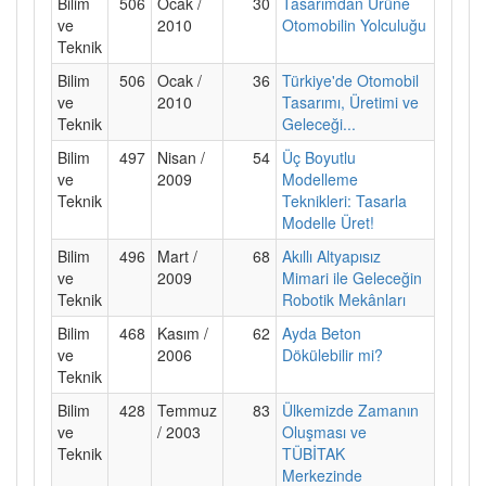
Bilim
506
Ocak /
30
Tasarımdan Ürüne
ve
2010
Otomobilin Yolculuğu
Teknik
Bilim
506
Ocak /
36
Türkiye'de Otomobil
ve
2010
Tasarımı, Üretimi ve
Teknik
Geleceği...
Bilim
497
Nisan /
54
Üç Boyutlu
ve
2009
Modelleme
Teknik
Teknikleri: Tasarla
Modelle Üret!
Bilim
496
Mart /
68
Akıllı Altyapısız
ve
2009
Mimari ile Geleceğin
Teknik
Robotik Mekânları
Bilim
468
Kasım /
62
Ayda Beton
ve
2006
Dökülebilir mi?
Teknik
Bilim
428
Temmuz
83
Ülkemizde Zamanın
ve
/ 2003
Oluşması ve
Teknik
TÜBİTAK
Merkezinde