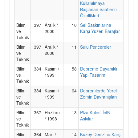
Kullanılmaya
Başlanan Saatlerin
Özellikleri
Bilim
397
Aralık /
10
Sel Baskınlarına
ve
2000
Karşı Yüzen Barajlar
Teknik
Bilim
397
Aralık /
11
Sulu Pencereler
ve
2000
Teknik
Bilim
384
Kasım /
58
Depreme Dayanıklı
ve
1999
Yapı Tasarımı
Teknik
Bilim
384
Kasım /
64
Depremlerde Yerel
ve
1999
Zemin Davranışları
Teknik
Bilim
367
Haziran
13
Piza Kulesi İçIN
ve
/ 1998
Askılar
Teknik
Bilim
364
Mart /
14
Kuzey Denizine Karşı