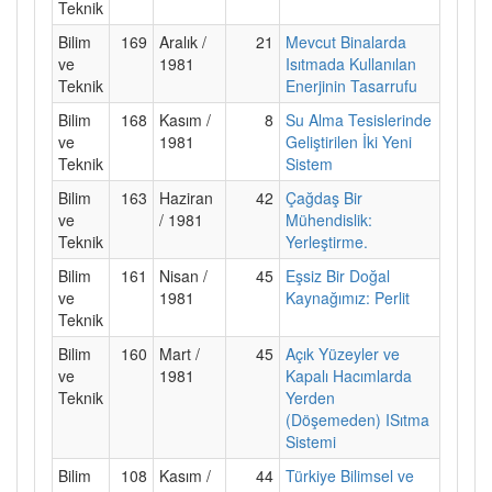
Teknik
Bilim
169
Aralık /
21
Mevcut Binalarda
ve
1981
Isıtmada Kullanılan
Teknik
Enerjinin Tasarrufu
Bilim
168
Kasım /
8
Su Alma Tesislerinde
ve
1981
Geliştirilen İki Yeni
Teknik
Sistem
Bilim
163
Haziran
42
Çağdaş Bir
ve
/ 1981
Mühendislik:
Teknik
Yerleştirme.
Bilim
161
Nisan /
45
Eşsiz Bir Doğal
ve
1981
Kaynağımız: Perlit
Teknik
Bilim
160
Mart /
45
Açık Yüzeyler ve
ve
1981
Kapalı Hacımlarda
Teknik
Yerden
(Döşemeden) ISıtma
Sistemi
Bilim
108
Kasım /
44
Türkiye Bilimsel ve