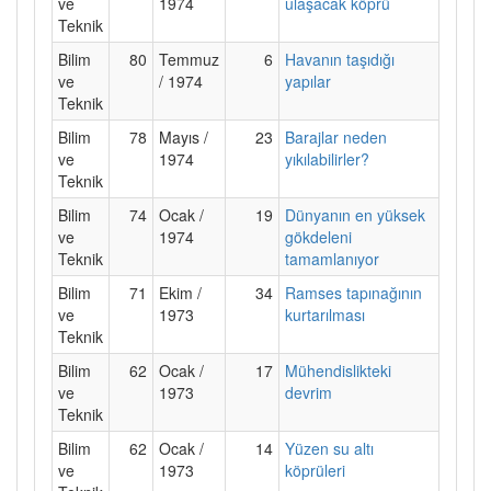
ve
1974
ulaşacak köprü
Teknik
Bilim
80
Temmuz
6
Havanın taşıdığı
ve
/ 1974
yapılar
Teknik
Bilim
78
Mayıs /
23
Barajlar neden
ve
1974
yıkılabilirler?
Teknik
Bilim
74
Ocak /
19
Dünyanın en yüksek
ve
1974
gökdeleni
Teknik
tamamlanıyor
Bilim
71
Ekim /
34
Ramses tapınağının
ve
1973
kurtarılması
Teknik
Bilim
62
Ocak /
17
Mühendislikteki
ve
1973
devrim
Teknik
Bilim
62
Ocak /
14
Yüzen su altı
ve
1973
köprüleri