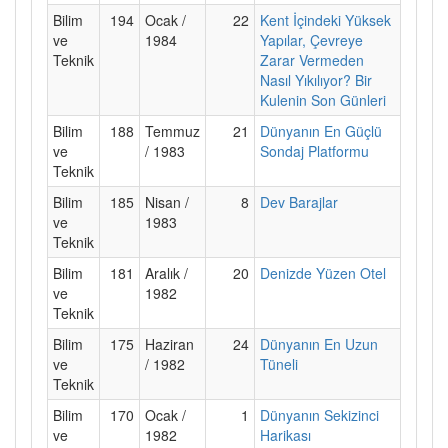
Bilim
194
Ocak /
22
Kent İçindeki Yüksek
ve
1984
Yapılar, Çevreye
Teknik
Zarar Vermeden
Nasıl Yıkılıyor? Bir
Kulenin Son Günleri
Bilim
188
Temmuz
21
Dünyanın En Güçlü
ve
/ 1983
Sondaj Platformu
Teknik
Bilim
185
Nisan /
8
Dev Barajlar
ve
1983
Teknik
Bilim
181
Aralık /
20
Denizde Yüzen Otel
ve
1982
Teknik
Bilim
175
Haziran
24
Dünyanın En Uzun
ve
/ 1982
Tüneli
Teknik
Bilim
170
Ocak /
1
Dünyanın Sekizinci
ve
1982
Harikası