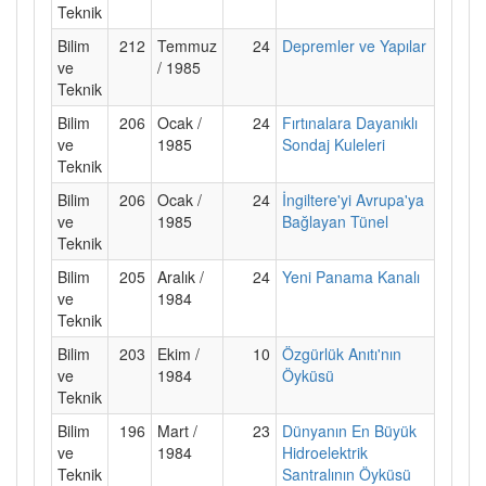
Teknik
Bilim
212
Temmuz
24
Depremler ve Yapılar
ve
/ 1985
Teknik
Bilim
206
Ocak /
24
Fırtınalara Dayanıklı
ve
1985
Sondaj Kuleleri
Teknik
Bilim
206
Ocak /
24
İngiltere'yi Avrupa'ya
ve
1985
Bağlayan Tünel
Teknik
Bilim
205
Aralık /
24
Yeni Panama Kanalı
ve
1984
Teknik
Bilim
203
Ekim /
10
Özgürlük Anıtı'nın
ve
1984
Öyküsü
Teknik
Bilim
196
Mart /
23
Dünyanın En Büyük
ve
1984
Hidroelektrik
Teknik
Santralının Öyküsü