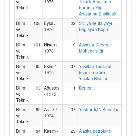
ve
1976
Teknik Araştırma
Teknik
Kurumu Yapı
Araştırma Enstitüsü
Bilim
106
Eylül /
22
Sicilya ile İtalya'yı
ve
1976
Bağlayan Köprü
Teknik
Bilim
101
Nisan /
19
Asya'da Deprem
ve
1976
Mühendisliği
Teknik
Bilim
95
Ekim /
37
Yakıttan Tasarruf
ve
1975
Esasına Göre
Teknik
Yapılan Binalar
Bilim
93
Ağustos
1
Bentonit
ve
/ 1975
Teknik
Bilim
85
Aralık /
37
Yaşlılar İçIN Konutlar
ve
1974
Teknik
Bilim
84
Kasım /
29
Alaska petrolüne