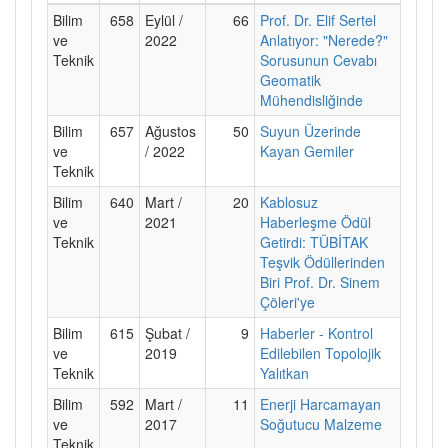
Bilim
658
Eylül /
66
Prof. Dr. Elif Sertel
ve
2022
Anlatıyor: "Nerede?"
Teknik
Sorusunun Cevabı
Geomatik
Mühendisliğinde
Bilim
657
Ağustos
50
Suyun Üzerinde
ve
/ 2022
Kayan Gemiler
Teknik
Bilim
640
Mart /
20
Kablosuz
ve
2021
Haberleşme Ödül
Teknik
Getirdi: TÜBİTAK
Teşvik Ödüllerinden
Biri Prof. Dr. Sinem
Çöleri'ye
Bilim
615
Şubat /
9
Haberler - Kontrol
ve
2019
Edilebilen Topolojik
Teknik
Yalıtkan
Bilim
592
Mart /
11
Enerji Harcamayan
ve
2017
Soğutucu Malzeme
Teknik