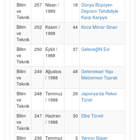
Bilim
257
Nisan /
18
Dünya Büyüyen
ve
1989
Deprem Tehdidiyle
Teknik
Karşı Karşıya
Bilim
252
Kasım /
44
Koca Mimar Sinan
ve
1988
Teknik
Bilim
250
Eylül /
37
GeleceğIN Evi
ve
1988
Teknik
Bilim
249
Ağustos
48
Geleneksel Yapı
ve
/ 1988
Malzemesi Toprak
Teknik
Bilim
248
Temmuz
29
Japonya'da Rekor
ve
/ 1988
Tünel
Teknik
Bilim
247
Haziran
30
Elbe Tüneli
ve
/ 1988
Teknik
Bilim
236
Temmuz
3
Yarının Süper