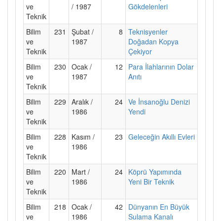
ve
/ 1987
Gökdelenleri
Teknik
Bilim
231
Şubat /
8
Teknisyenler
ve
1987
Doğadan Kopya
Teknik
Çekiyor
Bilim
230
Ocak /
12
Para İlahlarının Dolar
ve
1987
Anıtı
Teknik
Bilim
229
Aralık /
24
Ve İnsanoğlu Denizi
ve
1986
Yendi
Teknik
Bilim
228
Kasım /
23
Geleceğin Akıllı Evleri
ve
1986
Teknik
Bilim
220
Mart /
24
Köprü Yapımında
ve
1986
Yeni Bir Teknik
Teknik
Bilim
218
Ocak /
42
Dünyanın En Büyük
ve
1986
Sulama Kanalı