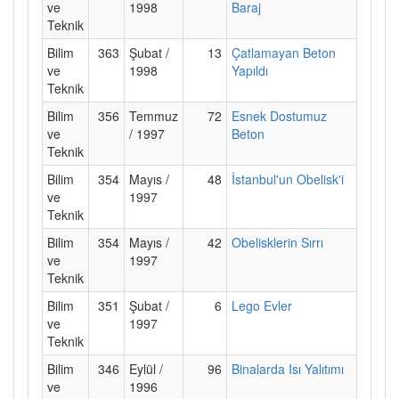
ve
1998
Baraj
Teknik
Bilim
363
Şubat /
13
Çatlamayan Beton
ve
1998
Yapıldı
Teknik
Bilim
356
Temmuz
72
Esnek Dostumuz
ve
/ 1997
Beton
Teknik
Bilim
354
Mayıs /
48
İstanbul'un Obelisk'i
ve
1997
Teknik
Bilim
354
Mayıs /
42
Obelisklerin Sırrı
ve
1997
Teknik
Bilim
351
Şubat /
6
Lego Evler
ve
1997
Teknik
Bilim
346
Eylül /
96
Binalarda Isı Yalıtımı
ve
1996