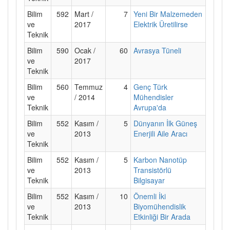
Bilim
592
Mart /
7
Yeni Bir Malzemeden
ve
2017
Elektrik Üretilirse
Teknik
Bilim
590
Ocak /
60
Avrasya Tüneli
ve
2017
Teknik
Bilim
560
Temmuz
4
Genç Türk
ve
/ 2014
Mühendisler
Teknik
Avrupa'da
Bilim
552
Kasım /
5
Dünyanın İlk Güneş
ve
2013
Enerjili Aile Aracı
Teknik
Bilim
552
Kasım /
5
Karbon Nanotüp
ve
2013
Transistörlü
Teknik
Bilgisayar
Bilim
552
Kasım /
10
Önemli İki
ve
2013
Biyomühendislik
Teknik
Etkinliği Bir Arada