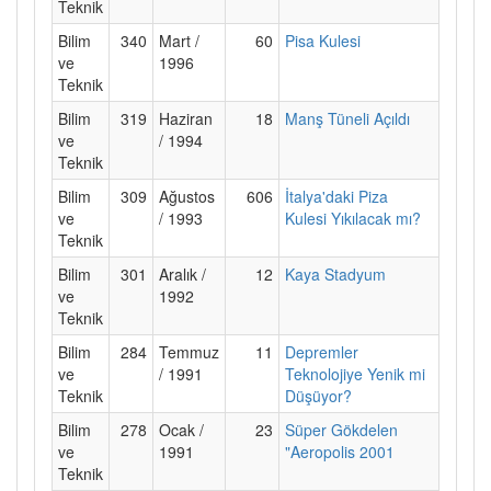
Teknik
Bilim
340
Mart /
60
Pisa Kulesi
ve
1996
Teknik
Bilim
319
Haziran
18
Manş Tüneli Açıldı
ve
/ 1994
Teknik
Bilim
309
Ağustos
606
İtalya'daki Piza
ve
/ 1993
Kulesi Yıkılacak mı?
Teknik
Bilim
301
Aralık /
12
Kaya Stadyum
ve
1992
Teknik
Bilim
284
Temmuz
11
Depremler
ve
/ 1991
Teknolojiye Yenik mi
Teknik
Düşüyor?
Bilim
278
Ocak /
23
Süper Gökdelen
ve
1991
"Aeropolis 2001
Teknik