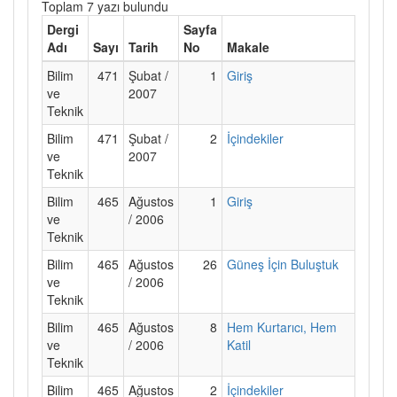
Toplam 7 yazı bulundu
Dergi
Sayfa
Adı
Sayı
Tarih
No
Makale
Bilim
471
Şubat /
1
Giriş
ve
2007
Teknik
Bilim
471
Şubat /
2
İçindekiler
ve
2007
Teknik
Bilim
465
Ağustos
1
Giriş
ve
/ 2006
Teknik
Bilim
465
Ağustos
26
Güneş İçin Buluştuk
ve
/ 2006
Teknik
Bilim
465
Ağustos
8
Hem Kurtarıcı, Hem
ve
/ 2006
Katil
Teknik
Bilim
465
Ağustos
2
İçindekiler