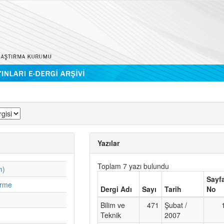
Yazılar
Toplam 7 yazı bulundu
m)
Sayf
irme
Dergi Adı
Sayı
Tarih
No
Bilim ve
471
Şubat /
Teknik
2007