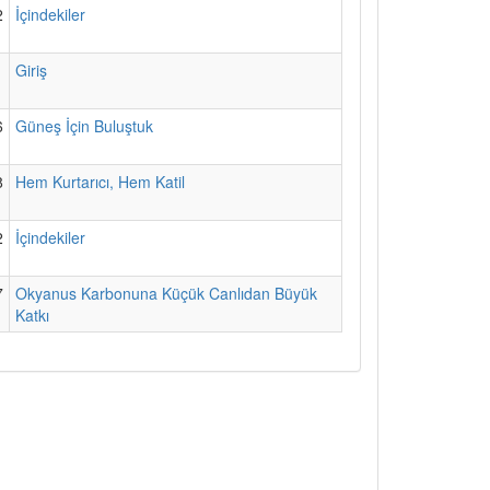
2
İçindekiler
1
Giriş
6
Güneş İçin Buluştuk
8
Hem Kurtarıcı, Hem Katil
2
İçindekiler
7
Okyanus Karbonuna Küçük Canlıdan Büyük
Katkı