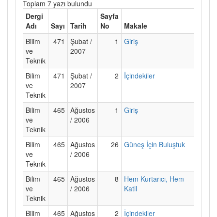
Toplam 7 yazı bulundu
Dergi
Sayfa
Adı
Sayı
Tarih
No
Makale
Bilim
471
Şubat /
1
Giriş
ve
2007
Teknik
Bilim
471
Şubat /
2
İçindekiler
ve
2007
Teknik
Bilim
465
Ağustos
1
Giriş
ve
/ 2006
Teknik
Bilim
465
Ağustos
26
Güneş İçin Buluştuk
ve
/ 2006
Teknik
Bilim
465
Ağustos
8
Hem Kurtarıcı, Hem
ve
/ 2006
Katil
Teknik
Bilim
465
Ağustos
2
İçindekiler