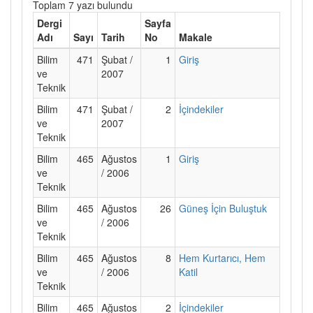
Toplam 7 yazı bulundu
Dergi
Sayfa
Adı
Sayı
Tarih
No
Makale
Bilim
471
Şubat /
1
Giriş
ve
2007
Teknik
Bilim
471
Şubat /
2
İçindekiler
ve
2007
Teknik
Bilim
465
Ağustos
1
Giriş
ve
/ 2006
Teknik
Bilim
465
Ağustos
26
Güneş İçin Buluştuk
ve
/ 2006
Teknik
Bilim
465
Ağustos
8
Hem Kurtarıcı, Hem
ve
/ 2006
Katil
Teknik
Bilim
465
Ağustos
2
İçindekiler