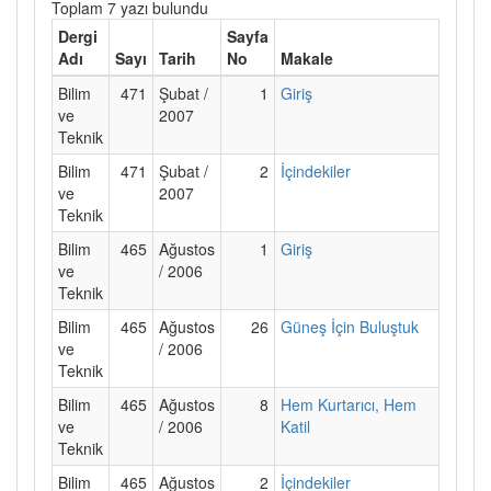
Toplam 7 yazı bulundu
Dergi
Sayfa
Adı
Sayı
Tarih
No
Makale
Bilim
471
Şubat /
1
Giriş
ve
2007
Teknik
Bilim
471
Şubat /
2
İçindekiler
ve
2007
Teknik
Bilim
465
Ağustos
1
Giriş
ve
/ 2006
Teknik
Bilim
465
Ağustos
26
Güneş İçin Buluştuk
ve
/ 2006
Teknik
Bilim
465
Ağustos
8
Hem Kurtarıcı, Hem
ve
/ 2006
Katil
Teknik
Bilim
465
Ağustos
2
İçindekiler