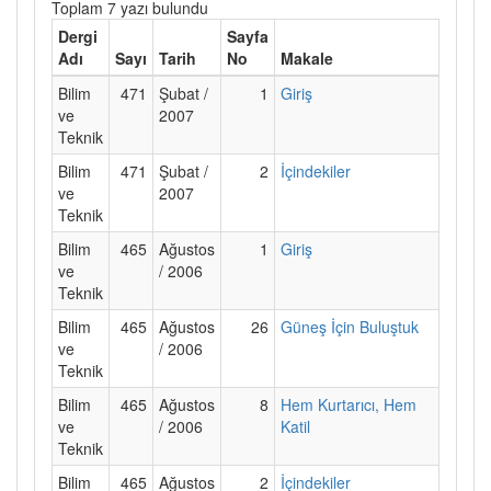
Toplam 7 yazı bulundu
Dergi
Sayfa
Adı
Sayı
Tarih
No
Makale
Bilim
471
Şubat /
1
Giriş
ve
2007
Teknik
Bilim
471
Şubat /
2
İçindekiler
ve
2007
Teknik
Bilim
465
Ağustos
1
Giriş
ve
/ 2006
Teknik
Bilim
465
Ağustos
26
Güneş İçin Buluştuk
ve
/ 2006
Teknik
Bilim
465
Ağustos
8
Hem Kurtarıcı, Hem
ve
/ 2006
Katil
Teknik
Bilim
465
Ağustos
2
İçindekiler