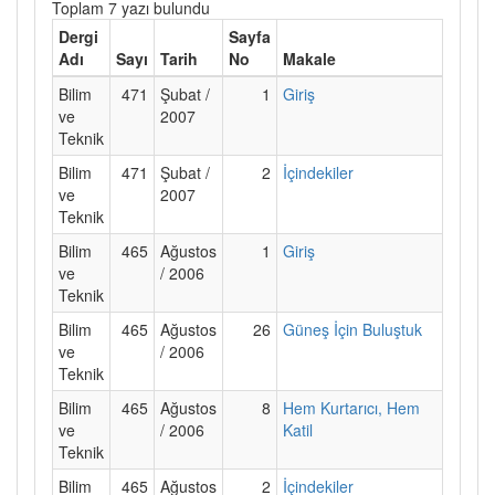
Toplam 7 yazı bulundu
Dergi
Sayfa
Adı
Sayı
Tarih
No
Makale
Bilim
471
Şubat /
1
Giriş
ve
2007
Teknik
Bilim
471
Şubat /
2
İçindekiler
ve
2007
Teknik
Bilim
465
Ağustos
1
Giriş
ve
/ 2006
Teknik
Bilim
465
Ağustos
26
Güneş İçin Buluştuk
ve
/ 2006
Teknik
Bilim
465
Ağustos
8
Hem Kurtarıcı, Hem
ve
/ 2006
Katil
Teknik
Bilim
465
Ağustos
2
İçindekiler