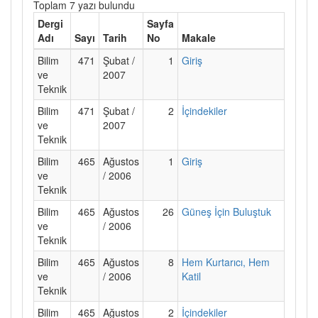
Toplam 7 yazı bulundu
Dergi
Sayfa
Adı
Sayı
Tarih
No
Makale
Bilim
471
Şubat /
1
Giriş
ve
2007
Teknik
Bilim
471
Şubat /
2
İçindekiler
ve
2007
Teknik
Bilim
465
Ağustos
1
Giriş
ve
/ 2006
Teknik
Bilim
465
Ağustos
26
Güneş İçin Buluştuk
ve
/ 2006
Teknik
Bilim
465
Ağustos
8
Hem Kurtarıcı, Hem
ve
/ 2006
Katil
Teknik
Bilim
465
Ağustos
2
İçindekiler