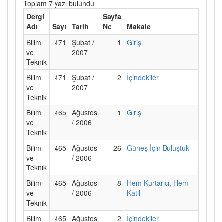
Toplam 7 yazı bulundu
Dergi
Sayfa
Adı
Sayı
Tarih
No
Makale
Bilim
471
Şubat /
1
Giriş
ve
2007
Teknik
Bilim
471
Şubat /
2
İçindekiler
ve
2007
Teknik
Bilim
465
Ağustos
1
Giriş
ve
/ 2006
Teknik
Bilim
465
Ağustos
26
Güneş İçin Buluştuk
ve
/ 2006
Teknik
Bilim
465
Ağustos
8
Hem Kurtarıcı, Hem
ve
/ 2006
Katil
Teknik
Bilim
465
Ağustos
2
İçindekiler