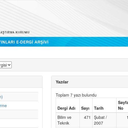
Yazılar
Toplam 7 yazı bulundu
m)
Sayf
irme
Dergi Adı
Sayı
Tarih
No
Bilim ve
471
Şubat /
Teknik
2007