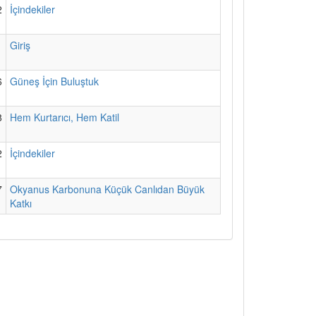
2
İçindekiler
1
Giriş
6
Güneş İçin Buluştuk
8
Hem Kurtarıcı, Hem Katil
2
İçindekiler
7
Okyanus Karbonuna Küçük Canlıdan Büyük
Katkı