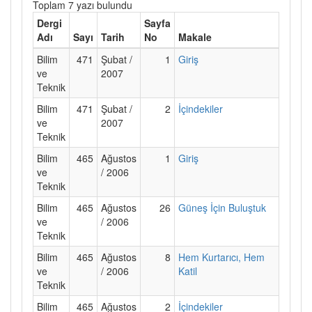
Toplam 7 yazı bulundu
Dergi
Sayfa
Adı
Sayı
Tarih
No
Makale
Bilim
471
Şubat /
1
Giriş
ve
2007
Teknik
Bilim
471
Şubat /
2
İçindekiler
ve
2007
Teknik
Bilim
465
Ağustos
1
Giriş
ve
/ 2006
Teknik
Bilim
465
Ağustos
26
Güneş İçin Buluştuk
ve
/ 2006
Teknik
Bilim
465
Ağustos
8
Hem Kurtarıcı, Hem
ve
/ 2006
Katil
Teknik
Bilim
465
Ağustos
2
İçindekiler