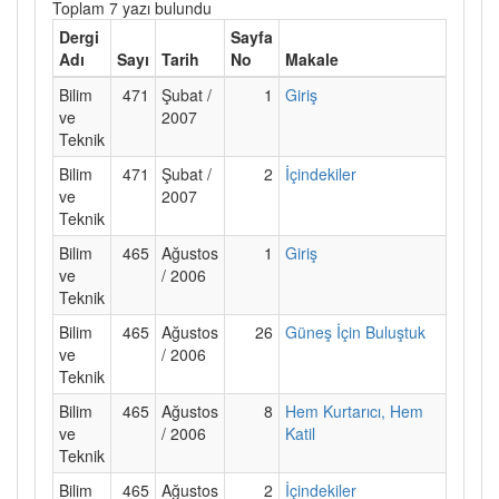
Toplam 7 yazı bulundu
Dergi
Sayfa
Adı
Sayı
Tarih
No
Makale
Bilim
471
Şubat /
1
Giriş
ve
2007
Teknik
Bilim
471
Şubat /
2
İçindekiler
ve
2007
Teknik
Bilim
465
Ağustos
1
Giriş
ve
/ 2006
Teknik
Bilim
465
Ağustos
26
Güneş İçin Buluştuk
ve
/ 2006
Teknik
Bilim
465
Ağustos
8
Hem Kurtarıcı, Hem
ve
/ 2006
Katil
Teknik
Bilim
465
Ağustos
2
İçindekiler