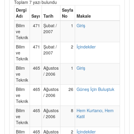
Toplam 7 yazı bulundu
Dergi
Sayfa
Adı
Sayı
Tarih
No
Makale
Bilim
471
Şubat /
1
Giriş
ve
2007
Teknik
Bilim
471
Şubat /
2
İçindekiler
ve
2007
Teknik
Bilim
465
Ağustos
1
Giriş
ve
/ 2006
Teknik
Bilim
465
Ağustos
26
Güneş İçin Buluştuk
ve
/ 2006
Teknik
Bilim
465
Ağustos
8
Hem Kurtarıcı, Hem
ve
/ 2006
Katil
Teknik
Bilim
465
Ağustos
2
İçindekiler