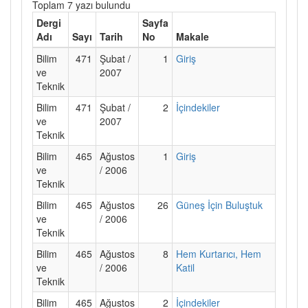
Toplam 7 yazı bulundu
Dergi
Sayfa
Adı
Sayı
Tarih
No
Makale
Bilim
471
Şubat /
1
Giriş
ve
2007
Teknik
Bilim
471
Şubat /
2
İçindekiler
ve
2007
Teknik
Bilim
465
Ağustos
1
Giriş
ve
/ 2006
Teknik
Bilim
465
Ağustos
26
Güneş İçin Buluştuk
ve
/ 2006
Teknik
Bilim
465
Ağustos
8
Hem Kurtarıcı, Hem
ve
/ 2006
Katil
Teknik
Bilim
465
Ağustos
2
İçindekiler