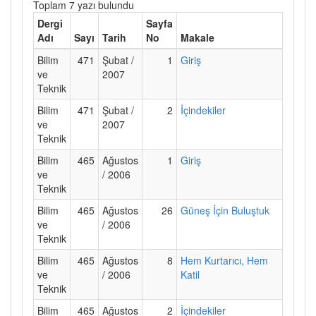
Toplam 7 yazı bulundu
Dergi
Sayfa
Adı
Sayı
Tarih
No
Makale
Bilim
471
Şubat /
1
Giriş
ve
2007
Teknik
Bilim
471
Şubat /
2
İçindekiler
ve
2007
Teknik
Bilim
465
Ağustos
1
Giriş
ve
/ 2006
Teknik
Bilim
465
Ağustos
26
Güneş İçin Buluştuk
ve
/ 2006
Teknik
Bilim
465
Ağustos
8
Hem Kurtarıcı, Hem
ve
/ 2006
Katil
Teknik
Bilim
465
Ağustos
2
İçindekiler