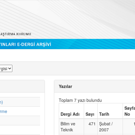
Yazılar
Toplam 7 yazı bulundu
m)
Sayf
irme
Dergi Adı
Sayı
Tarih
No
Bilim ve
471
Şubat /
Teknik
2007