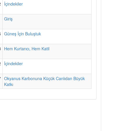
2
İçindekiler
1
Giriş
6
Güneş İçin Buluştuk
8
Hem Kurtarıcı, Hem Katil
2
İçindekiler
7
Okyanus Karbonuna Küçük Canlıdan Büyük
Katkı