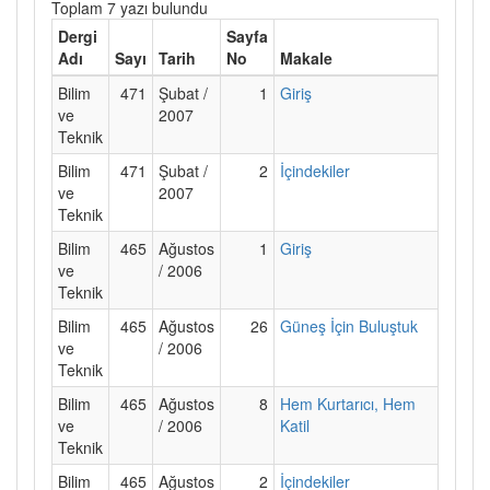
Toplam 7 yazı bulundu
Dergi
Sayfa
Adı
Sayı
Tarih
No
Makale
Bilim
471
Şubat /
1
Giriş
ve
2007
Teknik
Bilim
471
Şubat /
2
İçindekiler
ve
2007
Teknik
Bilim
465
Ağustos
1
Giriş
ve
/ 2006
Teknik
Bilim
465
Ağustos
26
Güneş İçin Buluştuk
ve
/ 2006
Teknik
Bilim
465
Ağustos
8
Hem Kurtarıcı, Hem
ve
/ 2006
Katil
Teknik
Bilim
465
Ağustos
2
İçindekiler