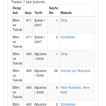
Toplam 7 yazı bulundu
Dergi
Sayfa
Adı
Sayı
Tarih
No
Makale
Bilim
471
Şubat /
1
Giriş
ve
2007
Teknik
Bilim
471
Şubat /
2
İçindekiler
ve
2007
Teknik
Bilim
465
Ağustos
1
Giriş
ve
/ 2006
Teknik
Bilim
465
Ağustos
26
Güneş İçin Buluştuk
ve
/ 2006
Teknik
Bilim
465
Ağustos
8
Hem Kurtarıcı, Hem
ve
/ 2006
Katil
Teknik
Bilim
465
Ağustos
2
İçindekiler