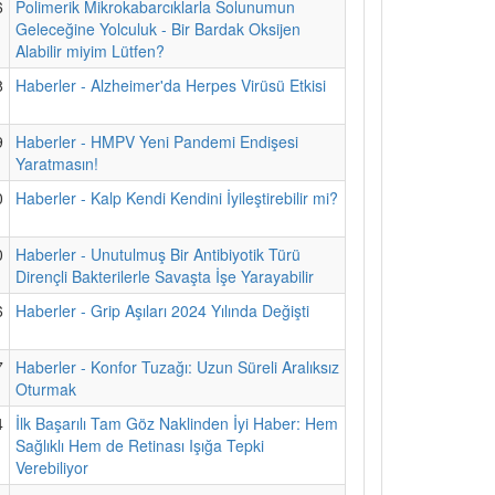
6
Polimerik Mikrokabarcıklarla Solunumun
Geleceğine Yolculuk - Bir Bardak Oksijen
Alabilir miyim Lütfen?
8
Haberler - Alzheimer'da Herpes Virüsü Etkisi
9
Haberler - HMPV Yeni Pandemi Endişesi
Yaratmasın!
0
Haberler - Kalp Kendi Kendini İyileştirebilir mi?
0
Haberler - Unutulmuş Bir Antibiyotik Türü
Dirençli Bakterilerle Savaşta İşe Yarayabilir
6
Haberler - Grip Aşıları 2024 Yılında Değişti
7
Haberler - Konfor Tuzağı: Uzun Süreli Aralıksız
Oturmak
4
İlk Başarılı Tam Göz Naklinden İyi Haber: Hem
Sağlıklı Hem de Retinası Işığa Tepki
Verebiliyor