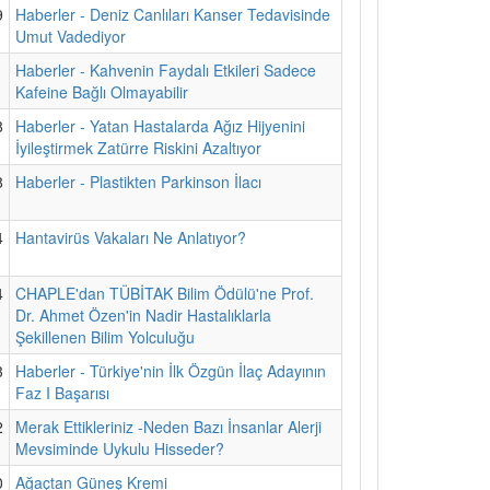
9
Haberler - Deniz Canlıları Kanser Tedavisinde
Umut Vadediyor
1
Haberler - Kahvenin Faydalı Etkileri Sadece
Kafeine Bağlı Olmayabilir
8
Haberler - Yatan Hastalarda Ağız Hijyenini
İyileştirmek Zatürre Riskini Azaltıyor
8
Haberler - Plastikten Parkinson İlacı
4
Hantavirüs Vakaları Ne Anlatıyor?
4
CHAPLE'dan TÜBİTAK Bilim Ödülü'ne Prof.
Dr. Ahmet Özen'in Nadir Hastalıklarla
Şekillenen Bilim Yolculuğu
3
Haberler - Türkiye'nin İlk Özgün İlaç Adayının
Faz I Başarısı
2
Merak Ettikleriniz -Neden Bazı İnsanlar Alerji
Mevsiminde Uykulu Hisseder?
0
Ağaçtan Güneş Kremi