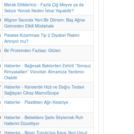
1
Merak Ettikleriniz - Fazla Çiğ Meyve ya da
Sebze Yemek Neden İshal Yapabilir?
8
Migren İlacında Yeni Bir Dönem: Baş Ağrısı
Gelmeden Etkili Müdahale
6
Patates Kızartması Tip 2 Diyabet Riskini
Artırıyor mu?
4
Bir Proteinden Fazlası: Glüten
3
Haberler - Bağırsak Bakterileri Zehirli ''Sonsuz
Kimyasalları'' Vücuttan Atmamıza Yardımcı
Olabilir
7
Haberler - Kanserde Hızlı ve Doğru Tedavi
Sağlayan Cihaz MamoScope
4
Haberler - Plastikten Ağrı Kesiciye
9
Haberler - Bebeklere Şarkı Söylemek Ruh
Hallerini Düzeltiyor
2
Haberler - Beyin Tümörüne Karşı Yeni Umut: