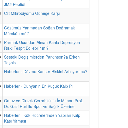
JM2 Peptidi
6
Cilt Mikrobiyomu Güneşe Karşı
1
Gözümüz Yanmadan Soğan Doğramak
Mümkün mü?
2
Parmak Ucundan Alınan Kanla Depresyon
Riski Tespit Edilebilir mi?
0
Sesteki Değişimlerden Parkinson?a Erken
Teşhis
1
Haberler - Dövme Kanser Riskini Artırıyor mu?
0
Haberler - Dünyanın En Küçük Kalp Pili
0
Omuz ve Dirsek Cerrahisinin İç Mimarı Prof.
Dr. Gazi Huri ile Spor ve Sağlık Üzerine
9
Haberler - Kök Hücrelerinden Yapılan Kalp
Kası Yaması