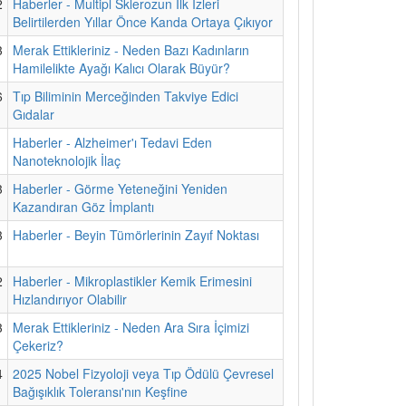
2
Haberler - Multipl Sklerozun İlk İzleri
Belirtilerden Yıllar Önce Kanda Ortaya Çıkıyor
3
Merak Ettikleriniz - Neden Bazı Kadınların
Hamilelikte Ayağı Kalıcı Olarak Büyür?
6
Tıp Biliminin Merceğinden Takviye Edici
Gıdalar
1
Haberler - Alzheimer'ı Tedavi Eden
Nanoteknolojik İlaç
3
Haberler - Görme Yeteneğini Yeniden
Kazandıran Göz İmplantı
3
Haberler - Beyin Tümörlerinin Zayıf Noktası
2
Haberler - Mikroplastikler Kemik Erimesini
Hızlandırıyor Olabilir
3
Merak Ettikleriniz - Neden Ara Sıra İçimizi
Çekeriz?
4
2025 Nobel Fizyoloji veya Tıp Ödülü Çevresel
Bağışıklık Toleransı'nın Keşfine