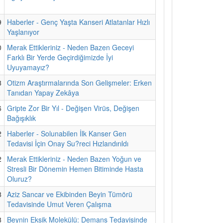
9
Haberler - Genç Yaşta Kanseri Atlatanlar Hızlı
Yaşlanıyor
0
Merak Ettikleriniz - Neden Bazen Geceyi
Farklı Bir Yerde Geçirdiğimizde İyi
Uyuyamayız?
8
Otizm Araştırmalarında Son Gelişmeler: Erken
Tanıdan Yapay Zekâya
6
Gripte Zor Bir Yıl - Değişen Virüs, Değişen
Bağışıklık
2
Haberler - Solunabilen İlk Kanser Gen
Tedavisi İçin Onay Su?reci Hızlandırıldı
2
Merak Ettikleriniz - Neden Bazen Yoğun ve
Stresli Bir Dönemin Hemen Bitiminde Hasta
Oluruz?
8
Aziz Sancar ve Ekibinden Beyin Tümörü
Tedavisinde Umut Veren Çalışma
8
Beynin Eksik Molekülü: Demans Tedavisinde