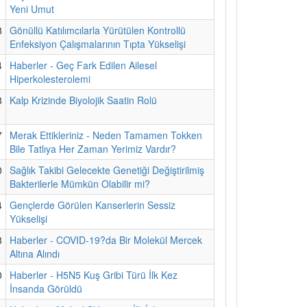
Yeni Umut
8
Gönüllü Katılımcılarla Yürütülen Kontrollü
Enfeksiyon Çalışmalarının Tıpta Yükselişi
4
Haberler - Geç Fark Edilen Ailesel
Hiperkolesterolemi
8
Kalp Krizinde Biyolojik Saatin Rolü
7
Merak Ettikleriniz - Neden Tamamen Tokken
Bile Tatlıya Her Zaman Yerimiz Vardır?
0
Sağlık Takibi Gelecekte Genetiği Değiştirilmiş
Bakterilerle Mümkün Olabilir mi?
4
Gençlerde Görülen Kanserlerin Sessiz
Yükselişi
8
Haberler - COVID-19?da Bir Molekül Mercek
Altına Alındı
0
Haberler - H5N5 Kuş Gribi Türü İlk Kez
İnsanda Görüldü