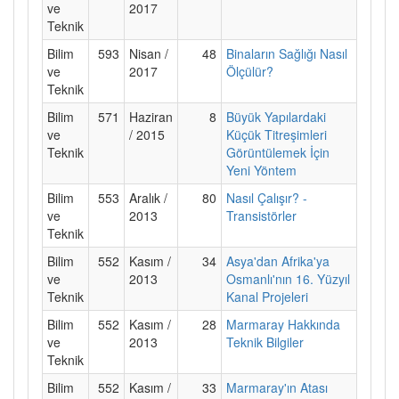
ve
2017
Teknik
Bilim
593
Nisan /
48
Binaların Sağlığı Nasıl
ve
2017
Ölçülür?
Teknik
Bilim
571
Haziran
8
Büyük Yapılardaki
ve
/ 2015
Küçük Titreşimleri
Teknik
Görüntülemek İçin
Yeni Yöntem
Bilim
553
Aralık /
80
Nasıl Çalışır? -
ve
2013
Transistörler
Teknik
Bilim
552
Kasım /
34
Asya'dan Afrika'ya
ve
2013
Osmanlı'nın 16. Yüzyıl
Teknik
Kanal Projeleri
Bilim
552
Kasım /
28
Marmaray Hakkında
ve
2013
Teknik Bilgiler
Teknik
Bilim
552
Kasım /
33
Marmaray'ın Atası