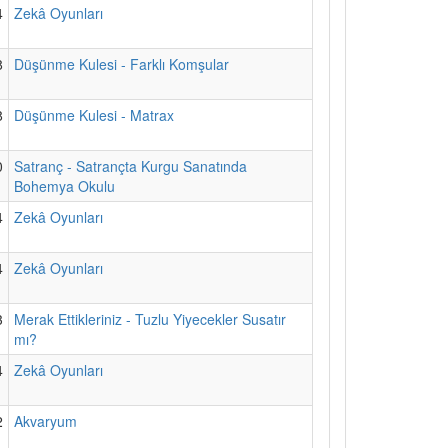
4
Zekâ Oyunları
8
Düşünme Kulesi - Farklı Komşular
8
Düşünme Kulesi - Matrax
0
Satranç - Satrançta Kurgu Sanatında
Bohemya Okulu
4
Zekâ Oyunları
4
Zekâ Oyunları
3
Merak Ettikleriniz - Tuzlu Yiyecekler Susatır
mı?
4
Zekâ Oyunları
2
Akvaryum