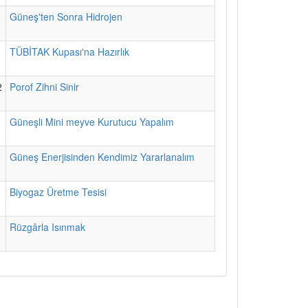
1
Güneş'ten Sonra Hidrojen
1
TÜBİTAK Kupası'na Hazırlık
2
Porof Zihni Sinir
1
Güneşli Mini meyve Kurutucu Yapalım
1
Güneş Enerjisinden Kendimiz Yararlanalım
1
Biyogaz Üretme Tesisi
1
Rüzgârla Isınmak