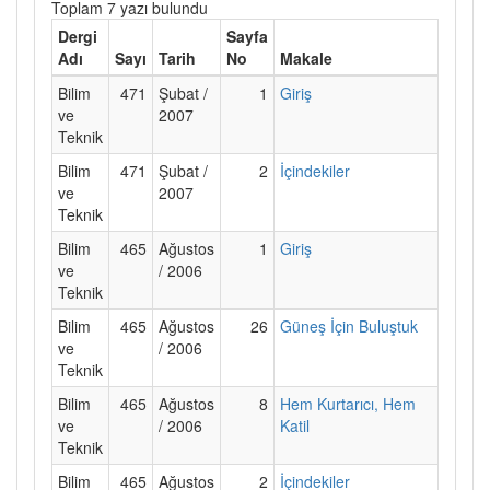
Toplam 7 yazı bulundu
Dergi
Sayfa
Adı
Sayı
Tarih
No
Makale
Bilim
471
Şubat /
1
Giriş
ve
2007
Teknik
Bilim
471
Şubat /
2
İçindekiler
ve
2007
Teknik
Bilim
465
Ağustos
1
Giriş
ve
/ 2006
Teknik
Bilim
465
Ağustos
26
Güneş İçin Buluştuk
ve
/ 2006
Teknik
Bilim
465
Ağustos
8
Hem Kurtarıcı, Hem
ve
/ 2006
Katil
Teknik
Bilim
465
Ağustos
2
İçindekiler