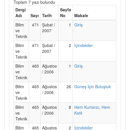
Toplam 7 yazı bulundu
Dergi
Sayfa
Adı
Sayı
Tarih
No
Makale
Bilim
471
Şubat /
1
Giriş
ve
2007
Teknik
Bilim
471
Şubat /
2
İçindekiler
ve
2007
Teknik
Bilim
465
Ağustos
1
Giriş
ve
/ 2006
Teknik
Bilim
465
Ağustos
26
Güneş İçin Buluştuk
ve
/ 2006
Teknik
Bilim
465
Ağustos
8
Hem Kurtarıcı, Hem
ve
/ 2006
Katil
Teknik
Bilim
465
Ağustos
2
İçindekiler