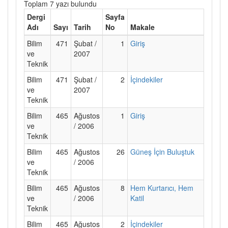
Toplam 7 yazı bulundu
Dergi
Sayfa
Adı
Sayı
Tarih
No
Makale
Bilim
471
Şubat /
1
Giriş
ve
2007
Teknik
Bilim
471
Şubat /
2
İçindekiler
ve
2007
Teknik
Bilim
465
Ağustos
1
Giriş
ve
/ 2006
Teknik
Bilim
465
Ağustos
26
Güneş İçin Buluştuk
ve
/ 2006
Teknik
Bilim
465
Ağustos
8
Hem Kurtarıcı, Hem
ve
/ 2006
Katil
Teknik
Bilim
465
Ağustos
2
İçindekiler