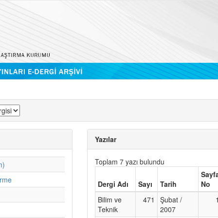
Yazılar
Toplam 7 yazı bulundu
m)
Sayf
irme
Dergi Adı
Sayı
Tarih
No
Bilim ve
471
Şubat /
Teknik
2007