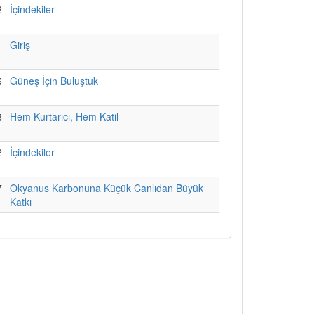
2
İçindekiler
1
Giriş
6
Güneş İçin Buluştuk
8
Hem Kurtarıcı, Hem Katil
2
İçindekiler
7
Okyanus Karbonuna Küçük Canlıdan Büyük
Katkı