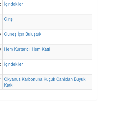
2
İçindekiler
1
Giriş
6
Güneş İçin Buluştuk
8
Hem Kurtarıcı, Hem Katil
2
İçindekiler
7
Okyanus Karbonuna Küçük Canlıdan Büyük
Katkı