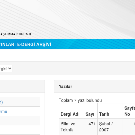
Yazılar
Toplam 7 yazı bulundu
m)
Sayf
irme
Dergi Adı
Sayı
Tarih
No
Bilim ve
471
Şubat /
Teknik
2007