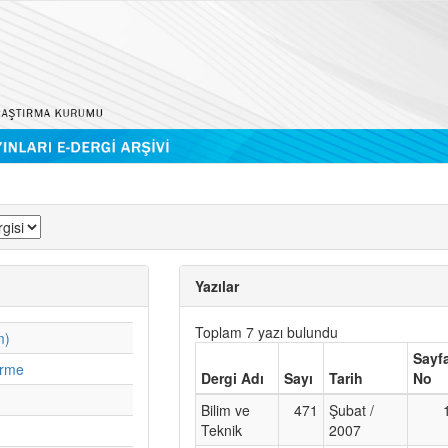
Yazılar
Toplam 7 yazı bulundu
m)
Sayf
irme
Dergi Adı
Sayı
Tarih
No
Bilim ve
471
Şubat /
Teknik
2007