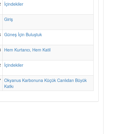
2
İçindekiler
1
Giriş
6
Güneş İçin Buluştuk
8
Hem Kurtarıcı, Hem Katil
2
İçindekiler
7
Okyanus Karbonuna Küçük Canlıdan Büyük
Katkı