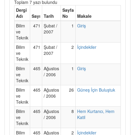
Toplam 7 yazı bulundu
Dergi
Sayfa
Adı
Sayı
Tarih
No
Makale
Bilim
471
Şubat /
1
Giriş
ve
2007
Teknik
Bilim
471
Şubat /
2
İçindekiler
ve
2007
Teknik
Bilim
465
Ağustos
1
Giriş
ve
/ 2006
Teknik
Bilim
465
Ağustos
26
Güneş İçin Buluştuk
ve
/ 2006
Teknik
Bilim
465
Ağustos
8
Hem Kurtarıcı, Hem
ve
/ 2006
Katil
Teknik
Bilim
465
Ağustos
2
İçindekiler