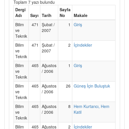
Toplam 7 yazı bulundu
Dergi
Sayfa
Adı
Sayı
Tarih
No
Makale
Bilim
471
Şubat /
1
Giriş
ve
2007
Teknik
Bilim
471
Şubat /
2
İçindekiler
ve
2007
Teknik
Bilim
465
Ağustos
1
Giriş
ve
/ 2006
Teknik
Bilim
465
Ağustos
26
Güneş İçin Buluştuk
ve
/ 2006
Teknik
Bilim
465
Ağustos
8
Hem Kurtarıcı, Hem
ve
/ 2006
Katil
Teknik
Bilim
465
Ağustos
2
İçindekiler