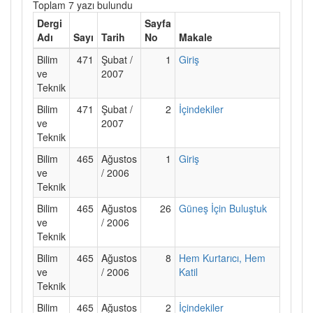
Toplam 7 yazı bulundu
Dergi
Sayfa
Adı
Sayı
Tarih
No
Makale
Bilim
471
Şubat /
1
Giriş
ve
2007
Teknik
Bilim
471
Şubat /
2
İçindekiler
ve
2007
Teknik
Bilim
465
Ağustos
1
Giriş
ve
/ 2006
Teknik
Bilim
465
Ağustos
26
Güneş İçin Buluştuk
ve
/ 2006
Teknik
Bilim
465
Ağustos
8
Hem Kurtarıcı, Hem
ve
/ 2006
Katil
Teknik
Bilim
465
Ağustos
2
İçindekiler