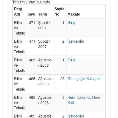
Toplam 7 yazı bulundu
Dergi
Sayfa
Adı
Sayı
Tarih
No
Makale
Bilim
471
Şubat /
1
Giriş
ve
2007
Teknik
Bilim
471
Şubat /
2
İçindekiler
ve
2007
Teknik
Bilim
465
Ağustos
1
Giriş
ve
/ 2006
Teknik
Bilim
465
Ağustos
26
Güneş İçin Buluştuk
ve
/ 2006
Teknik
Bilim
465
Ağustos
8
Hem Kurtarıcı, Hem
ve
/ 2006
Katil
Teknik
Bilim
465
Ağustos
2
İçindekiler