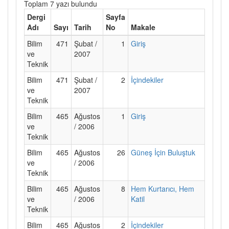
Toplam 7 yazı bulundu
Dergi
Sayfa
Adı
Sayı
Tarih
No
Makale
Bilim
471
Şubat /
1
Giriş
ve
2007
Teknik
Bilim
471
Şubat /
2
İçindekiler
ve
2007
Teknik
Bilim
465
Ağustos
1
Giriş
ve
/ 2006
Teknik
Bilim
465
Ağustos
26
Güneş İçin Buluştuk
ve
/ 2006
Teknik
Bilim
465
Ağustos
8
Hem Kurtarıcı, Hem
ve
/ 2006
Katil
Teknik
Bilim
465
Ağustos
2
İçindekiler