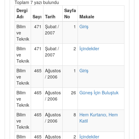
Toplam 7 yazı bulundu
Dergi
Sayfa
Adı
Sayı
Tarih
No
Makale
Bilim
471
Şubat /
1
Giriş
ve
2007
Teknik
Bilim
471
Şubat /
2
İçindekiler
ve
2007
Teknik
Bilim
465
Ağustos
1
Giriş
ve
/ 2006
Teknik
Bilim
465
Ağustos
26
Güneş İçin Buluştuk
ve
/ 2006
Teknik
Bilim
465
Ağustos
8
Hem Kurtarıcı, Hem
ve
/ 2006
Katil
Teknik
Bilim
465
Ağustos
2
İçindekiler